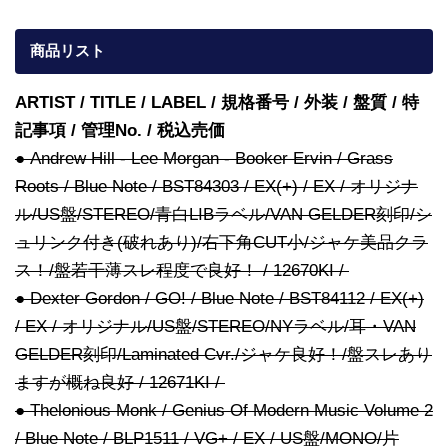
商品リスト
ARTIST / TITLE / LABEL / 規格番号 / 外装 / 盤質 / 特
記事項 / 管理No. / 税込売価
● Andrew Hill - Lee Morgan - Booker Ervin / Grass
Roots / Blue Note / BST84303 / EX(+) / EX / オリジナ
ル/US盤/STEREO/青白LIBラベル/VAN GELDER刻印/シ
ュリンク付き(破れあり)/右下角CUT小/ジャケ美品クラ
ス！/盤若干薄スレ程度で良好！ / 12670KI /
● Dexter Gordon / GO! / Blue Note / BST84112 / EX(+)
/ EX / オリジナル/US盤/STEREO/NYラベル/耳・VAN
GELDER刻印/Laminated Cvr./ジャケ良好！/盤スレあり
ますが概ね良好 / 12671KI /
● Thelonious Monk / Genius Of Modern Music Volume 2
/ Blue Note / BLP1511 / VG+ / EX / US盤/MONO/片