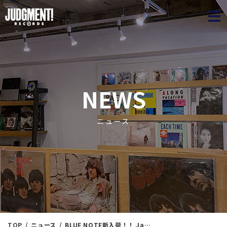
JUDGME
NEWS
ニュース
TOP
ニュース
BLUE NOTE新入荷！！ Jazz Winter Collection⑧ ＜新入荷情報＞ 11/13（水）17：40出品 ※通販リスト付