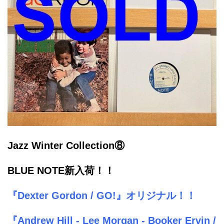
Jazz Winter Collection⑧
BLUE NOTE新入荷！！
『Dexter Gordon / GO!』オリジナル！！
『Andrew Hill - Lee Morgan - Booker Ervin /