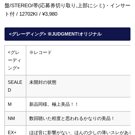
盤/STEREO/帯(応募券切り取り,上部にシミ)・インサー
ト付 / 12702KI / ¥3,980
<グレーディング> ※JUDGMENT!オリジナル
<グレ
※レコード
ーディ
ング>
SEALE
未開封の状態
D
M
新品同様。極上美品！！
NM
数回聴いた程度と思われるかなりの美品！
EX+
ほぼ音に影響がない、ほんの少しの薄いスレがある