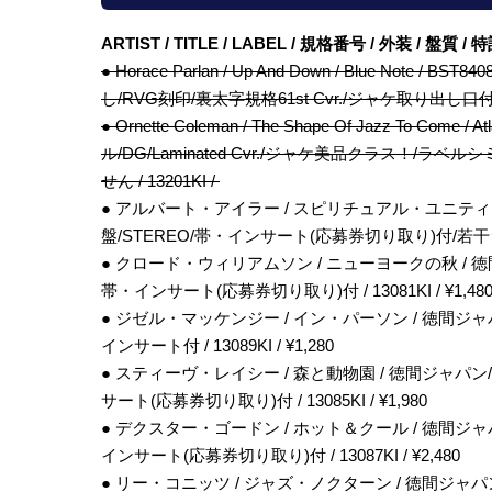
ARTIST / TITLE / LABEL / 規格番号 / 外装 / 盤質 
● Horace Parlan / Up And Down / Blue Note /
し/RVG刻印/裏太字規格61st Cvr./ジャケ取り出し口
● Ornette Coleman / The Shape Of Jazz To Come /
ル/DG/Laminated Cvr./ジャケ美品クラス！
せん / 13201KI /
● アルバート・アイラー / スピリチュアル・ユニティー / 徳間ジ
盤/STEREO/帯・インサート(応募券切り取り)付/若干ジャケシミ
● クロード・ウィリアムソン / ニューヨークの秋 / 徳間ジャパン/
帯・インサート(応募券切り取り)付 / 13081KI / ¥1,48
● ジゼル・マッケンジー / イン・パーソン / 徳間ジャパン/VEN
インサート付 / 13089KI / ¥1,280
● スティーヴ・レイシー / 森と動物園 / 徳間ジャパン/VENUS
サート(応募券切り取り)付 / 13085KI / ¥1,980
● デクスター・ゴードン / ホット＆クール / 徳間ジャパン/VEN
インサート(応募券切り取り)付 / 13087KI / ¥2,480
● リー・コニッツ / ジャズ・ノクターン / 徳間ジャパン/VENU