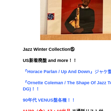
Jazz Winter Collection⑮
US
新着廃盤 and more！！
『Horace Parlan / Up And Down』
『Ornette Coleman / The Shape Of J
DG)！！
90年代 VENUS盤各種！！