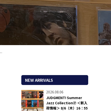
NEW ARRIVALS
2026.08.06
JUDGMENT! Summer
Jazz Collection㉗ ＜新入
荷情報＞ 8/6（木）16：55