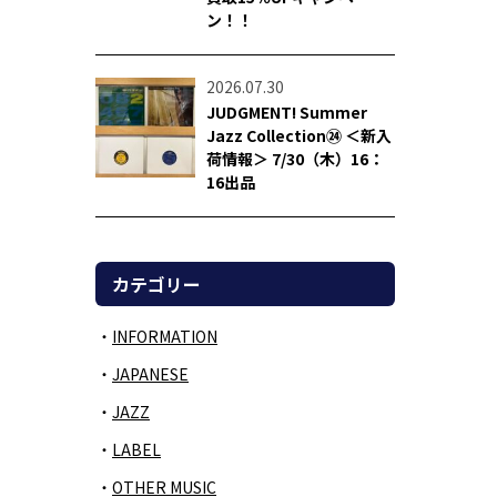
ン！！
2026.07.30
JUDGMENT! Summer
Jazz Collection㉔ ＜新入
荷情報＞ 7/30（木）16：
16出品
カテゴリー
INFORMATION
JAPANESE
JAZZ
LABEL
OTHER MUSIC