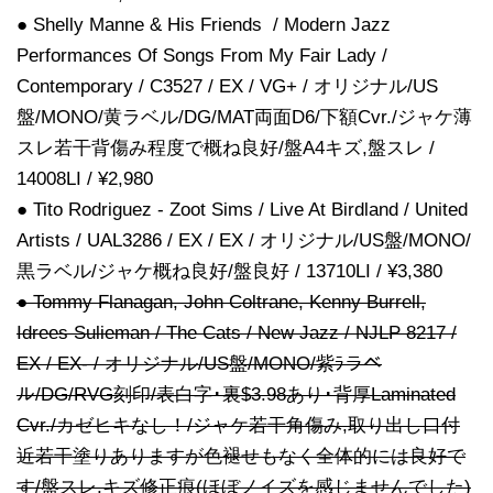
● Shelly Manne & His Friends / Modern Jazz
Performances Of Songs From My Fair Lady /
Contemporary / C3527 / EX / VG+ / オリジナル/US
盤/MONO/黄ラベル/DG/MAT両面D6/下額Cvr./ジャケ薄
スレ若干背傷み程度で概ね良好/盤A4キズ,盤スレ /
14008LI / ¥2,980
● Tito Rodriguez - Zoot Sims / Live At Birdland / United
Artists / UAL3286 / EX / EX / オリジナル/US盤/MONO/
黒ラベル/ジャケ概ね良好/盤良好 / 13710LI / ¥3,380
● Tommy Flanagan, John Coltrane, Kenny Burrell,
Idrees Sulieman / The Cats / New Jazz / NJLP 8217 /
EX / EX- / オリジナル/US盤/MONO/紫ﾗラベ
ル
/DG/RVG刻印/表白字･裏$3.98あり･背厚Laminated
Cvr./カゼヒキなし！/ジャケ若干角傷み,取り出し口付
近若干塗りありますが色褪せもなく全体的には良好で
す/盤スレ,キズ修正痕(ほぼノイズを感じませんでした)