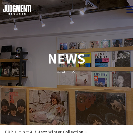
JUDGME
NEWS
ニュース
TOP
ニュース
Jazz Winter Collection㉜ ＜新入荷情報＞ 12/17（火）19：13出品 ※通販リスト付