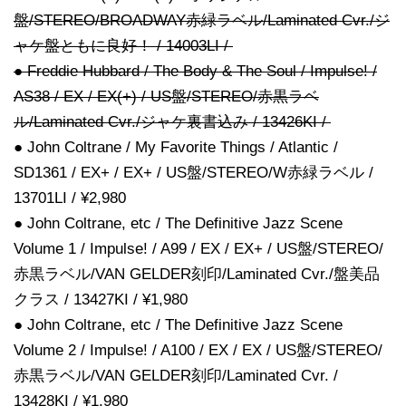
盤/STEREO/BROADWAY赤緑ラベル/Laminated Cvr./ジ
ャケ盤ともに良好！ / 14003LI /
● Freddie Hubbard / The Body & The Soul / Impulse! /
AS38 / EX / EX(+) / US盤/STEREO/赤黒ラベ
ル/Laminated Cvr./ジャケ裏書込み / 13426KI /
● John Coltrane / My Favorite Things / Atlantic /
SD1361 / EX+ / EX+ / US盤/STEREO/W赤緑ラベル /
13701LI / ¥2,980
● John Coltrane, etc / The Definitive Jazz Scene
Volume 1 / Impulse! / A99 / EX / EX+ / US盤/STEREO/
赤黒ラベル/VAN GELDER刻印/Laminated Cvr./盤美品
クラス / 13427KI / ¥1,980
● John Coltrane, etc / The Definitive Jazz Scene
Volume 2 / Impulse! / A100 / EX / EX / US盤/STEREO/
赤黒ラベル/VAN GELDER刻印/Laminated Cvr. /
13428KI / ¥1,980