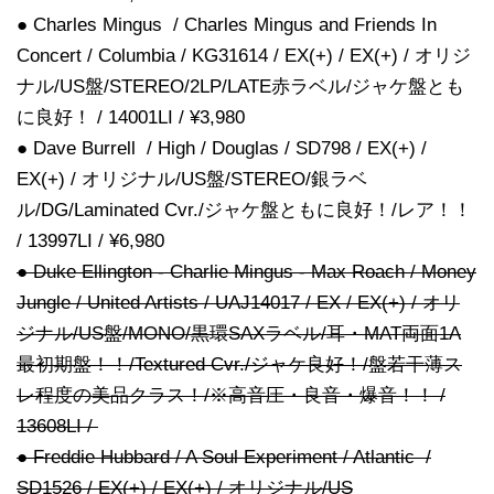
● Charles Mingus / Charles Mingus and Friends In
Concert / Columbia / KG31614 / EX(+) / EX(+) / オリジ
ナル/US盤/STEREO/2LP/LATE赤ラベル/ジャケ盤とも
に良好！ / 14001LI / ¥3,980
● Dave Burrell / High / Douglas / SD798 / EX(+) /
EX(+) / オリジナル/US盤/STEREO/銀ラベ
ル/DG/Laminated Cvr./ジャケ盤ともに良好！/レア！！
/ 13997LI / ¥6,980
● Duke Ellington - Charlie Mingus - Max Roach / Money
Jungle / United Artists / UAJ14017 / EX / EX(+) / オリ
ジナル/US盤/MONO/黒環SAXラベル/耳・MAT両面1A
最初期盤！！/Textured Cvr./ジャケ良好！/盤若干薄ス
レ程度の美品クラス！/※高音圧・良音・爆音！！ /
13608LI /
● Freddie Hubbard / A Soul Experiment / Atlantic /
SD1526 / EX(+) / EX(+) / オリジナル/US