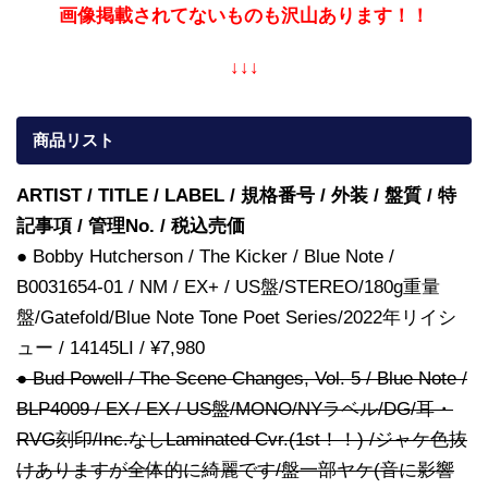
画像掲載されてないものも沢山あります！！
↓↓↓
商品リスト
ARTIST / TITLE / LABEL / 規格番号 / 外装 / 盤質 / 特
記事項 / 管理No. / 税込売価
● Bobby Hutcherson / The Kicker / Blue Note /
B0031654-01 / NM / EX+ / US盤/STEREO/180g重量
盤/Gatefold/Blue Note Tone Poet Series/2022年リイシ
ュー / 14145LI / ¥7,980
● Bud Powell / The Scene Changes, Vol. 5 / Blue Note /
BLP4009 / EX / EX / US盤/MONO/NYラベル/DG/耳・
RVG刻印/Inc.なしLaminated Cvr.(1st！！) /ジャケ色抜
けありますが全体的に綺麗です/盤一部ヤケ(音に影響