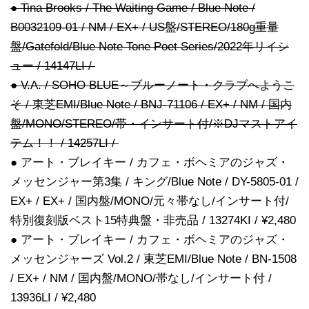
● Tina Brooks / The Waiting Game / Blue Note /
B0032109-01 / NM / EX+ / US盤/STEREO/180g重量
盤/Gatefold/Blue Note Tone Poet Series/2022年リイシ
ュー / 14147LI /
● V.A. / SOHO BLUE～ブルーノート・クラブへようこ
そ / 東芝EMI/Blue Note / BNJ-71106 / EX+ / NM / 国内
盤/MONO/STEREO/帯・インサート付/※DJマストアイ
テム！！ / 14257LI /
● アート・ブレイキー / カフェ・ボヘミアのジャズ・
メッセンジャー第3集 / キング/Blue Note / DY-5805-01 /
EX+ / EX+ / 国内盤/MONO/元々帯なし/インサート付/
特別復刻版ベスト15特典盤・非売品 / 13274KI / ¥2,480
● アート・ブレイキー / カフェ・ボヘミアのジャズ・
メッセンジャーズ Vol.2 / 東芝EMI/Blue Note / BN-1508
/ EX+ / NM / 国内盤/MONO/帯なし/インサート付 /
13936LI / ¥2,480