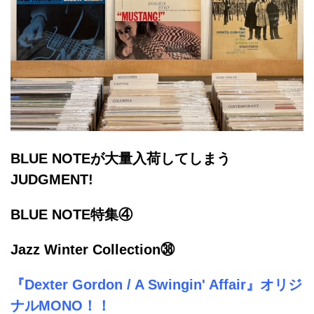
BLUE NOTEが大量入荷してしまう
JUDGMENT!
BLUE NOTE特集④
Jazz Winter Collection㊳
『Dexter Gordon / A Swingin' Affair』オリジ
ナルMONO！！