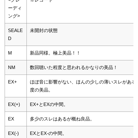
ーディ
ング>
SEALE
未開封の状態
D
M
新品同様。極上美品！！
NM
数回聴いた程度と思われるかなりの美品！
EX+
ほぼ音に影響がない、ほんの少しの薄いスレがある
度の美品。
EX(+)
EX+とEXの中間。
EX
多少のスレはあるが概ね良品。
EX(-)
EXとEX-の中間。