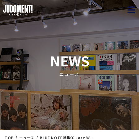
JUDGME
NEWS
ニュース
TOP
ニュース
BLUE NOTE特集④ Jazz Winter Collection㊳ ＜新入荷情報＞ 12/28（土）11：00出品 ※通販リスト付