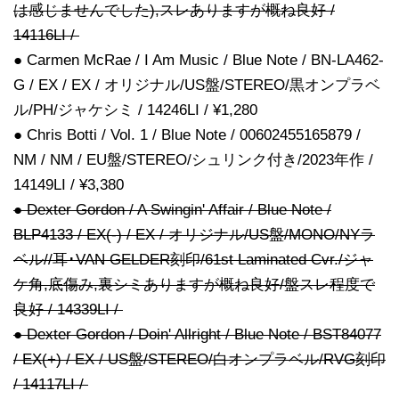
は感じませんでした),スレありますが概ね良好 /
14116LI /
● Carmen McRae / I Am Music / Blue Note / BN-LA462-
G / EX / EX / オリジナル/US盤/STEREO/黒オンプラベ
ル/PH/ジャケシミ / 14246LI / ¥1,280
● Chris Botti / Vol. 1 / Blue Note / 00602455165879 /
NM / NM / EU盤/STEREO/シュリンク付き/2023年作 /
14149LI / ¥3,380
● Dexter Gordon / A Swingin' Affair / Blue Note /
BLP4133 / EX(-) / EX / オリジナル/US盤/MONO/NYラ
ベル//耳･VAN GELDER刻印/61st Laminated Cvr./ジャ
ケ角,底傷み,裏シミありますが概ね良好/盤スレ程度で
良好 / 14339LI /
● Dexter Gordon / Doin' Allright / Blue Note / BST84077
/ EX(+) / EX / US盤/STEREO/白オンプラベル/RVG刻印
/ 14117LI /