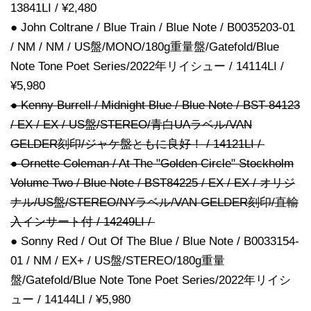
13841LI / ¥2,480
● John Coltrane / Blue Train / Blue Note / B0035203-01
/ NM / NM / US盤/MONO/180g重量盤/Gatefold/Blue
Note Tone Poet Series/2022年リイシュー / 14114LI /
¥5,980
● Kenny Burrell / Midnight Blue / Blue Note / BST-84123
/ EX / EX / US盤/STEREO/青白UAラベル/VAN
GELDER刻印/ジャケ盤ともに良好！ / 14121LI /
● Ornette Coleman / At The "Golden Circle" Stockholm
Volume Two / Blue Note / BST84225 / EX / EX / オリジ
ナル/US盤/STEREO/NYラベル/VAN GELDER刻印/直輸
入インサート付 / 14249LI /
● Sonny Red / Out Of The Blue / Blue Note / B0033154-
01 / NM / EX+ / US盤/STEREO/180g重量
盤/Gatefold/Blue Note Tone Poet Series/2022年リイシ
ュー / 14144LI / ¥5,980