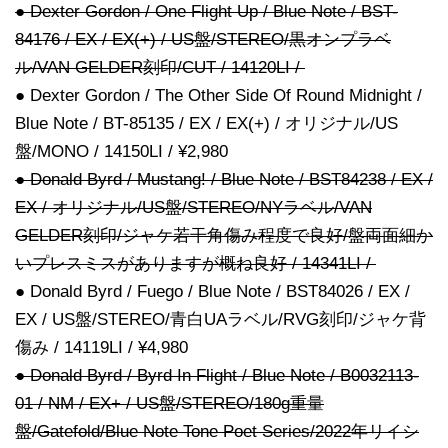
● Dexter Gordon / One Flight Up / Blue Note / BST-
84176 / EX / EX(+) / US盤/STEREO/黒オンプラベ
ル/VAN GELDER刻印/CUT / 14120LI /
● Dexter Gordon / The Other Side Of Round Midnight /
Blue Note / BT-85135 / EX / EX(+) / オリジナル/US
盤/MONO / 14150LI / ¥2,980
● Donald Byrd / Mustang! / Blue Note / BST84238 / EX /
EX / オリジナル/US盤/STEREO/NYラベル/VAN
GELDER刻印/ジャケ若干角傷み程度で良好/盤両面細か
いプレスミスがありますが概ね良好 / 14341LI /
● Donald Byrd / Fuego / Blue Note / BST84026 / EX /
EX / US盤/STEREO/青白UAラベル/RVG刻印/ジャケ背
傷み / 14119LI / ¥4,980
● Donald Byrd / Byrd In Flight / Blue Note / B0032113-
01 / NM / EX+ / US盤/STEREO/180g重量
盤/Gatefold/Blue Note Tone Poet Series/2022年リイシ