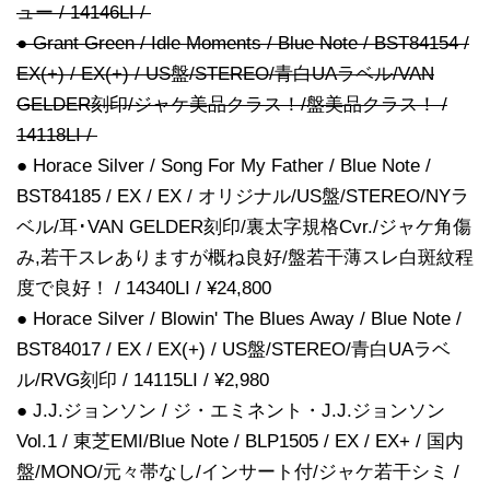
ュー / 14146LI /
● Grant Green / Idle Moments / Blue Note / BST84154 /
EX(+) / EX(+) / US盤/STEREO/青白UAラベル/VAN
GELDER刻印/ジャケ美品クラス！/盤美品クラス！ /
14118LI /
● Horace Silver / Song For My Father / Blue Note /
BST84185 / EX / EX / オリジナル/US盤/STEREO/NYラ
ベル/耳･VAN GELDER刻印/裏太字規格Cvr./ジャケ角傷
み,若干スレありますが概ね良好/盤若干薄スレ白斑紋程
度で良好！ / 14340LI / ¥24,800
● Horace Silver / Blowin' The Blues Away / Blue Note /
BST84017 / EX / EX(+) / US盤/STEREO/青白UAラベ
ル/RVG刻印 / 14115LI / ¥2,980
● J.J.ジョンソン / ジ・エミネント・J.J.ジョンソン
Vol.1 / 東芝EMI/Blue Note / BLP1505 / EX / EX+ / 国内
盤/MONO/元々帯なし/インサート付/ジャケ若干シミ /