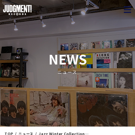
JUDGME
NEWS
ニュース
TOP
ニュース
Jazz Winter Collection㊾ ＜新入荷情報＞1/17（金）16：30出品 ※通販リスト付