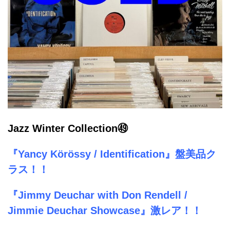
Jazz Winter Collection㊾
『Yancy Körössy / Identification』盤美品ク
ラス！！
『Jimmy Deuchar with Don Rendell /
Jimmie Deuchar Showcase』激レア！！