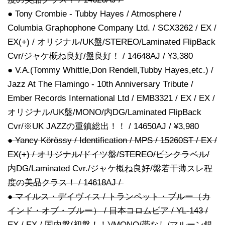
● Tony Crombie - Tubby Hayes / Atmosphere /
Columbia Graphophone Company Ltd. / SCX3262 / EX /
EX(+) / オリジナル/UK盤/STEREO/Laminated FlipBack
Cvr/ジャケ概ね良好/盤良好！ / 14648AJ / ¥3,380
● V.A.(Tommy Whittle,Don Rendell,Tubby Hayes,etc.) /
Jazz At The Flamingo - 10th Anniversary Tribute /
Ember Records International Ltd / EMB3321 / EX / EX /
オリジナル/UK盤/MONO/内DG/Laminated FlipBack
Cvr/※UK JAZZの重鎮総出！！ / 14650AJ / ¥3,980
● Yancy Körössy / Identification / MPS / 15260ST / EX /
EX(+) / オリジナル/ドイツ盤/STEREO/ピンクラベル/
内DG/Laminated Cvr./ジャケ概ね良好/盤若干薄スレ程
度の美品クラス！ / 14618AJ /
● マイルス・デイヴィス / トランペット・ブルー（カ
インド・オブ・ブルー） / 日本コロムビア / YL-143 /
EX / EX / 国内盤(初盤！！)/MONO/帯なし/マルーン銀