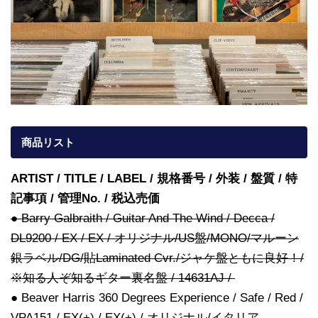
商品リスト
ARTIST / TITLE / LABEL / 規格番号 / 外装 / 盤質 / 特
記事項 / 管理No. / 税込売価
● Barry Galbraith / Guitar And The Wind / Decca /
DL9200 / EX / EX / オリジナル/US盤/MONO/マルーン
銀ラベル/DG/貼Laminated Cvr./ジャケ盤ともに良好！/
※知る人ぞ知るギター裏名盤 / 14631AJ /
● Beaver Harris 360 Degrees Experience / Safe / Red /
VPA151 / EX(+) / EX(+) / オリジナル/イタリア