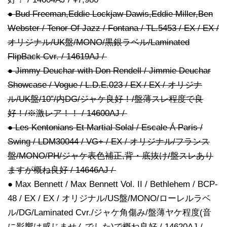
● Bud Freeman,Eddie Lockjaw Dawis,Eddie Miller,Ben
Webster / Tenor Of Jazz / Fontana / TL.5453 / EX / EX /
オリジナル/UK盤/MONO/黒銀ラベル/Laminated
FlipBack Cvr. / 14619AJ /
● Jimmy Deuchar with Don Rendell / Jimmie Deuchar
Showcase / Vogue / L.D.E.023 / EX / EX / オリジナ
ル/UK盤/10”/内DG/ジャケ良好！/盤薄スレ程度で良
好！/※激レア！！ / 14600AJ /
● Les Kentonians Et Martial Solal / Escale Á Paris /
Swing / LDM30044 / VG+ / EX / オリジナル/フランス
盤/MONO/PH/ジャケ表色補正,背・底抜け/盤スレあり
ますが概ね良好 / 14646AJ /
● Max Bennett / Max Bennett Vol. II / Bethlehem / BCP-
48 / EX / EX / オリジナル/US盤/MONO/ローレルラベ
ル/DG/Laminated Cvr./ジャケ角傷み/盤薄ヤケ程度(音
に影響は感じませんでした)で概ね良好 / 14620AJ /