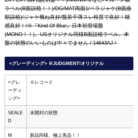
ラベル(B面誤植！！)/DG/MAT両面1/ペラジャケ(B面曲
順誤植)/ジャケ概ね良好/盤若干薄スレ程度で良好！聴
感良好！/※『Kind Of Blue』日本初登場盤
(MONO！！)。USオリジナル同様B面誤植ラベル。本
盤の状態のいいものは中々でません / 14643AJ /
<グレーディング> ※JUDGMENT!オリジナル
<グレ
※レコード
ーディ
ング>
SEALE
未開封の状態
D
M
新品同様。極上美品！！