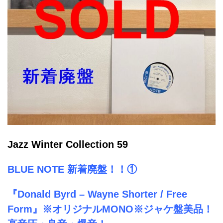
Jazz Winter Collection 59
BLUE NOTE 新着廃盤
！！①
『Donald Byrd – Wayne Shorter / Free
Form』※オリジナルMONO※ジャケ盤美品！