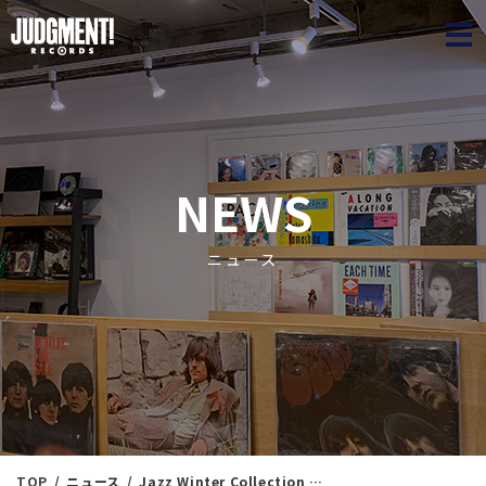
JUDGME
NEWS
ニュース
TOP
ニュース
Jazz Winter Collection 59 ＜新入荷情報＞1/29（水）20：00出品 ※通販リスト付