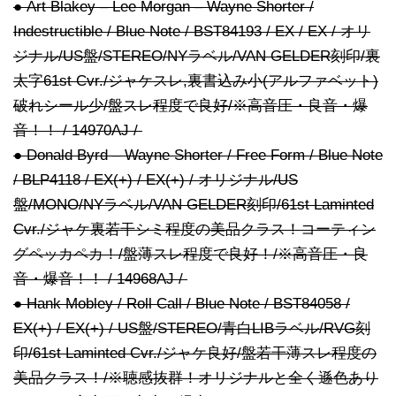
● Art Blakey – Lee Morgan – Wayne Shorter /
Indestructible / Blue Note / BST84193 / EX / EX / オリ
ジナル/US盤/STEREO/NYラベル/VAN GELDER刻印/裏
太字61st Cvr./ジャケスレ,裏書込み小(アルファベット)
破れシール少/盤スレ程度で良好/※高音圧・良音・爆
音！！ / 14970AJ /
● Donald Byrd – Wayne Shorter / Free Form / Blue Note
/ BLP4118 / EX(+) / EX(+) / オリジナル/US
盤/MONO/NYラベル/VAN GELDER刻印/61st Laminted
Cvr./ジャケ裏若干シミ程度の美品クラス！コーティン
グペッカペカ！/盤薄スレ程度で良好！/※高音圧・良
音・爆音！！ / 14968AJ /
● Hank Mobley / Roll Call / Blue Note / BST84058 /
EX(+) / EX(+) / US盤/STEREO/青白LIBラベル/RVG刻
印/61st Laminted Cvr./ジャケ良好/盤若干薄スレ程度の
美品クラス！/※聴感抜群！オリジナルと全く遜色あり