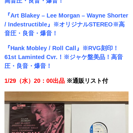
高音圧・良音・爆音！
『Art Blakey – Lee Morgan – Wayne Shorter
/ Indestructible』※オリジナルSTEREO※高
音圧・良音・爆音！
『Hank Mobley / Roll Call』※RVG刻印！
61st Laminted Cvr.！※ジャケ盤美品！高音
圧・良音・爆音！
1/29（水）20：00出品
※通販リスト付