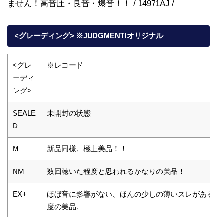
ません！高音圧・良音・爆音！！ / 14971AJ /
<グレーディング> ※JUDGMENT!オリジナル
<グレ
※レコード
ーディ
ング>
SEALE
未開封の状態
D
M
新品同様。極上美品！！
NM
数回聴いた程度と思われるかなりの美品！
EX+
ほぼ音に影響がない、ほんの少しの薄いスレがある
度の美品。