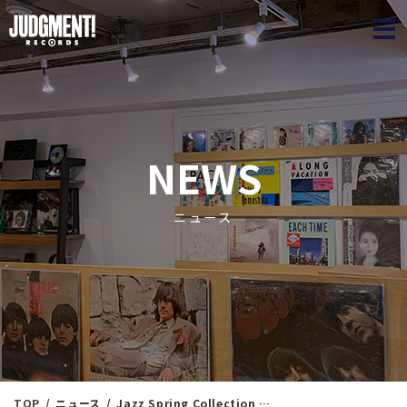
JUDGME
NEWS
ニュース
TOP
ニュース
Jazz Spring Collection 11 ＜新入荷情報＞ 3/24（月）16：55出品 ※通販リスト付