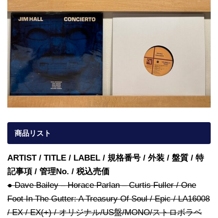
商品リスト
ARTIST / TITLE / LABEL / 規格番号 / 外装 / 盤質 / 特
記事項 / 管理No. / 税込売価
● Dave Bailey – Horace Parlan – Curtis Fuller / One
Foot In The Gutter: A Treasury Of Soul / Epic / LA16008
/ EX / EX(+) / オリジナル/US盤/MONO/ストロボラベ