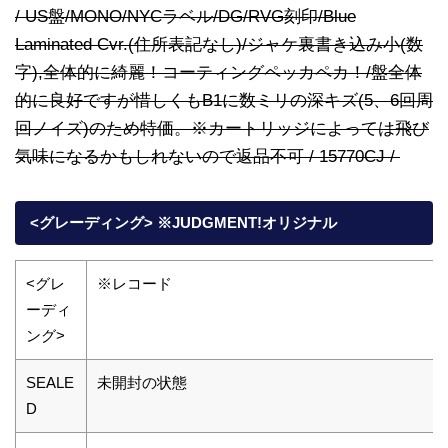
/ US盤/MONO/NYCラベル/DG/RVG刻印/Blue
Laminated Cvr.(住所表記なし)/ジャケ裏書き込み小(数
字),全体的に綺麗！コーティングペッカペカ！/盤全体
的に良好ですが惜しくもB1に数ミリの深キズ(5、6回周
回ノイズ)のため特価。※カートリッジによっては飛び
気味になるかもしれないので返品不可 / 15770CJ /
<グレーディング> ※JUDGMENT!オリジナル
<グレ
※レコード
ーディ
ング>
SEALE
未開封の状態
D