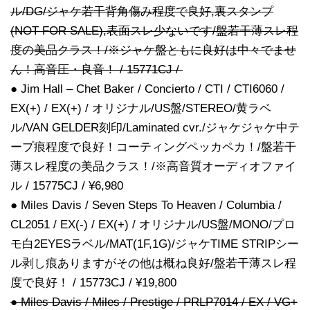
ル/DG/ジャケ若干背角傷み程度で良好,裏スタンプ
(NOT FOR SALE),表面スレ少ないです/盤若干薄スレ程
度の美品クラス！/※ジャケ盤ともに良好は中々でませ
ん！高音圧・良音！ / 15771CJ /
● Jim Hall – Chet Baker / Concierto / CTI / CTI6060 /
EX(+) / EX(+) / オリジナル/US盤/STEREO/黄ラベ
ル/VAN GELDER刻印/Laminated cvr./ジャケジャケ中テ
ープ痕程度で良好！コーティングペッカペカ！/盤若干
薄スレ程度の美品クラス！/※高音質オーディオファイ
ル / 15775CJ / ¥6,980
● Miles Davis / Seven Steps To Heaven / Columbia /
CL2051 / EX(-) / EX(+) / オリジナル/US盤/MONO/プロ
モ白2EYESラベル/MAT(1F,1G)/ジャケTIME STRIPシー
ル剥し痕ありますがその他は概ね良好/盤若干薄スレ程
度で良好！ / 15773CJ / ¥19,800
● Miles Davis / Miles / Prestige / PRLP7014 / EX / VG+