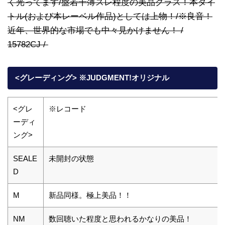
く光ってます/盤若干薄スレ程度の美品クラス！本タイ
トル(および本レーベル作品)としては上物！/※良音！
近年、世界的な市場でも中々見かけません！ /
15782CJ /
<グレーディング> ※JUDGMENT!オリジナル
<グレ
※レコード
ーディ
ング>
SEALE
未開封の状態
D
M
新品同様。極上美品！！
NM
数回聴いた程度と思われるかなりの美品！