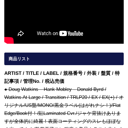
商品リスト
ARTIST / TITLE / LABEL / 規格番号 / 外装 / 盤質 / 特
記事項 / 管理No. / 税込売価
● Doug Watkins – Hank Mobley – Donald Byrd /
Watkins At Large / Transition / TRLP20 / EX / EX(+) / オ
リジナル/US盤/MONO/黒金ラベル(はがれナシ！)/Flat
Edge/Book付！/貼Laminated Cvr./ジャケ背抜けありま
すが全体的に綺麗！表面コーティングのスレもほぼな