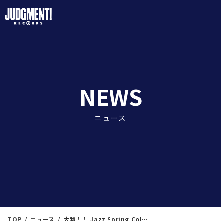
JUDGME
NEWS
ニュース
TOP
ニュース
大物！！ Jazz Spring Collection 14 ＜新入荷情報＞ 3/28（金）18：05出品 ※通販リスト付