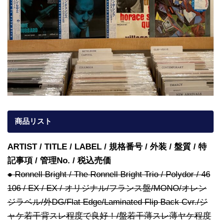
商品リスト
ARTIST / TITLE / LABEL / 規格番号 / 外装 / 盤質 / 特
記事項 / 管理No. / 税込売価
● Ronnell Bright / The Ronnell Bright Trio / Polydor / 46
106 / EX / EX / オリジナル/フランス盤/MONO/オレン
ジラベル/外DG/Flat Edge/Laminated Flip Back Cvr./ジ
ャケ若干背スレ程度で良好！/盤若干薄スレ薄ヤケ程度