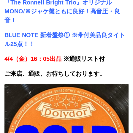
『The Ronnell Bright Trio』オリジナル
MONO/※ジャケ盤ともに良好
！高音圧・良
音！
BLUE NOTE 新着盤祭① ※帯付美品良タイト
ル25点！！
4/4（金）16：05出品
※通販リスト付
ご来店、通販、お待ちしております。