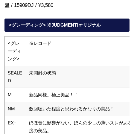
盤 / 15909DJ / ¥3,580
<グレーディング> ※JUDGMENT!オリジナル
<グレ
※レコード
ーディ
ング>
SEALE
未開封の状態
D
M
新品同様。極上美品！！
NM
数回聴いた程度と思われるかなりの美品！
EX+
ほぼ音に影響がない、ほんの少しの薄いスレがある
度の美品。