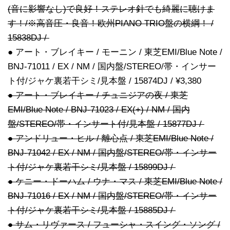
(音に影響なし)で良好！ステレオ針でも綺麗に聴けま
す！/※高音圧・良音！欧州PIANO TRIO盤の横綱！ /
15838DJ /
● アート・ブレイキー / モーニン / 東芝EMI/Blue Note /
BNJ-71011 / EX / NM / 国内盤/STEREO/帯・インサー
ト付/ジャケ裏若干シミ/見本盤 / 15874DJ / ¥3,380
● アート・ブレイキー / チュニジアの夜 / 東芝
EMI/Blue Note / BNJ-71023 / EX(+) / NM / 国内
盤/STEREO/帯・インサート付/見本盤 / 15877DJ /
● アンドリュー・ヒル / 離心点 / 東芝EMI/Blue Note /
BNJ-71042 / EX / NM / 国内盤/STEREO/帯・インサー
ト付/ジャケ裏若干シミ/見本盤 / 15899DJ /
● ケニー・ドーハム / ウナ・マス / 東芝EMI/Blue Note /
BNJ-71016 / EX / NM / 国内盤/STEREO/帯・インサー
ト付/ジャケ裏若干シミ/見本盤 / 15885DJ /
● サム・リヴァース / フューシャ・スイング・ソング /