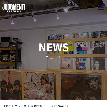
JUDGME
NEWS
ニュース
TOP
ニュース
大物アリ！！ Jazz Spring Collection 18 ＜新入荷情報＞ 4/4（金）16：05出品 ※通販リスト付