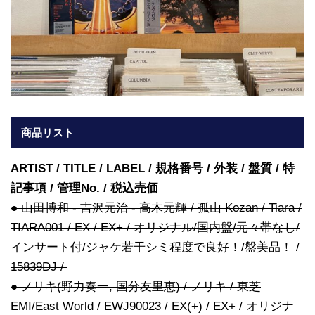
商品リスト
ARTIST / TITLE / LABEL / 規格番号 / 外装 / 盤質 / 特
記事項 / 管理No. / 税込売価
● 山田博和 - 吉沢元治 - 高木元輝 / 孤山 Kozan / Tiara /
TIARA001 / EX / EX+ / オリジナル/国内盤/元々帯なし/
インサート付/ジャケ若干シミ程度で良好！/盤美品！ /
15839DJ /
● ノリキ(野力奏一, 国分友里恵) / ノリキ / 東芝
EMI/East World / EWJ90023 / EX(+) / EX+ / オリジナ