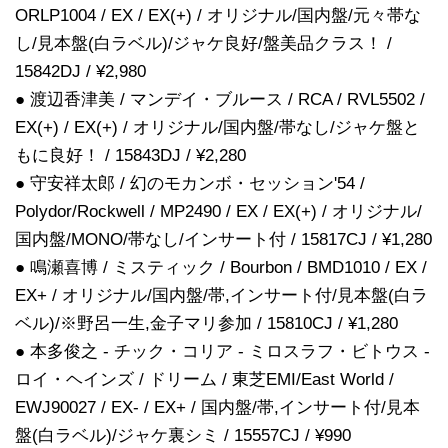
ORLP1004 / EX / EX(+) / オリジナル/国内盤/元々帯な
し/見本盤(白ラベル)/ジャケ良好/盤美品クラス！ /
15842DJ / ¥2,980
● 渡辺香津美 / マンデイ・ブルース / RCA / RVL5502 /
EX(+) / EX(+) / オリジナル/国内盤/帯なし/ジャケ盤と
もに良好！ / 15843DJ / ¥2,280
● 守安祥太郎 / 幻のモカンボ・セッション'54 /
Polydor/Rockwell / MP2490 / EX / EX(+) / オリジナル/
国内盤/MONO/帯なし/インサート付 / 15817CJ / ¥1,280
● 鳴瀬喜博 / ミスティック / Bourbon / BMD1010 / EX /
EX+ / オリジナル/国内盤/帯,インサート付/見本盤(白ラ
ベル)/※野呂一生,金子マリ参加 / 15810CJ / ¥1,280
● 本多俊之 - チック・コリア - ミロスラフ・ビトウス -
ロイ・ヘインズ / ドリーム / 東芝EMI/East World /
EWJ90027 / EX- / EX+ / 国内盤/帯,インサート付/見本
盤(白ラベル)/ジャケ裏シミ / 15557CJ / ¥990