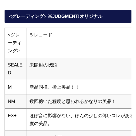
<グレーディング> ※JUDGMENT!オリジナル
<グレ
※レコード
ーディ
ング>
SEALE
未開封の状態
D
M
新品同様。極上美品！！
NM
数回聴いた程度と思われるかなりの美品！
EX+
ほぼ音に影響がない、ほんの少しの薄いスレがある
度の美品。