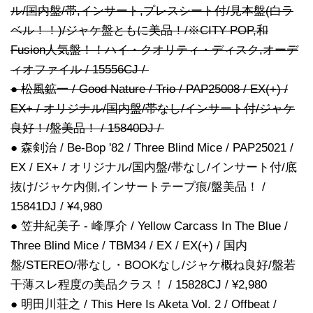
ル/国内盤/帯,インサート,プレスシート付/見本盤(白ラ
ベル！！)/ジャケ盤ともに美品！/※CITY POP,和
Fusion人気盤！！ハイ・クオリティ・ディスク,オーデ
ィオファイル / 15556CJ /
● 松風鉱一 / Good Nature / Trio / PAP25008 / EX(+) /
EX+ / オリジナル/国内盤/帯なし/インサート付/ジャケ
良好！/盤美品！ / 15840DJ /
● 森剣治 / Be-Bop '82 / Three Blind Mice / PAP25021 /
EX / EX+ / オリジナル/国内盤/帯なし/インサート付/底
抜け/ジャケ内側,インサートテープ痕/盤美品！ /
15841DJ / ¥4,980
● 笠井紀美子 - 峰厚介 / Yellow Carcass In The Blue /
Three Blind Mice / TBM34 / EX / EX(+) / 国内
盤/STEREO/帯なし・BOOKなし/ジャケ概ね良好/盤若
干薄スレ程度の美品クラス！ / 15828CJ / ¥2,980
● 明田川荘之 / This Here Is Aketa Vol. 2 / Offbeat /