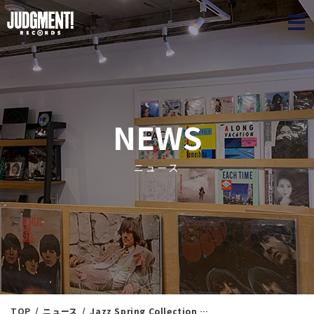
JUDGME
NEWS
ニュース
TOP
ニュース
Jazz Spring Collection 20 ＜新入荷情報＞ 4/6（日）15：25出品 ※通販リスト付