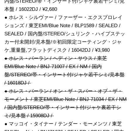
内盤/STEREO/帯・インサート付/ジャケ裏若干シミ/見
本盤 / 16022DJ / ¥2,680
● ホレス・シルヴァー / ファーザー・エクスプロレイ
ションズ / 東芝EMI/Blue Note / BLP1589 / SEALED /
SEALED / 国内盤/STEREO/シュリンク・ハイプステッ
カー付未開封/見本盤/※初回限定コーティング・ジャ
ケ,重量盤,フラットディスク / 16042DJ / ¥3,980
● ホレス・パーラン / ヘディン・サウス / 東芝
EMI/Blue Note / BNJ-71007 / EX / NM / 国内
盤/STEREO/帯・インサート付/ジャケ若干シミ/見本盤
/ 16018DJ /
● ホレス・パーラン / オン・ザ・スパー・オブ・ザ・
モーメント / 東芝EMI/Blue Note / BNJ-71034 / EX / NM
/ 国内盤/STEREO/帯・インサート付/ジャケ裏若干シ
ミ/見本盤 / 15908DJ /
● マッコイ・タイナー / テンダー・モーメンツ / 東芝