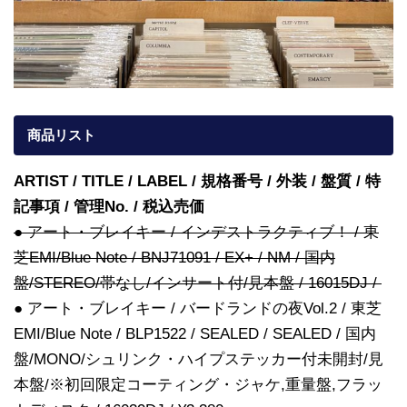
商品リスト
ARTIST / TITLE / LABEL / 規格番号 / 外装 / 盤質 / 特
記事項 / 管理No. / 税込売価
● アート・ブレイキー / インデストラクティブ！ / 東
芝EMI/Blue Note / BNJ71091 / EX+ / NM / 国内
盤/STEREO/帯なし/インサート付/見本盤 / 16015DJ /
● アート・ブレイキー / バードランドの夜Vol.2 / 東芝
EMI/Blue Note / BLP1522 / SEALED / SEALED / 国内
盤/MONO/シュリンク・ハイプステッカー付未開封/見
本盤/※初回限定コーティング・ジャケ,重量盤,フラッ