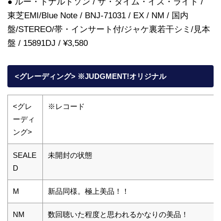
● ルー・ドナルドソン / ザ・タイム・イズ・ライト /
東芝EMI/Blue Note / BNJ-71031 / EX / NM / 国内
盤/STEREO/帯・インサート付/ジャケ裏若干シミ/見本
盤 / 15891DJ / ¥3,580
<グレーディング> ※JUDGMENT!オリジナル
<グレ
※レコード
ーディ
ング>
SEALE
未開封の状態
D
M
新品同様。極上美品！！
NM
数回聴いた程度と思われるかなりの美品！