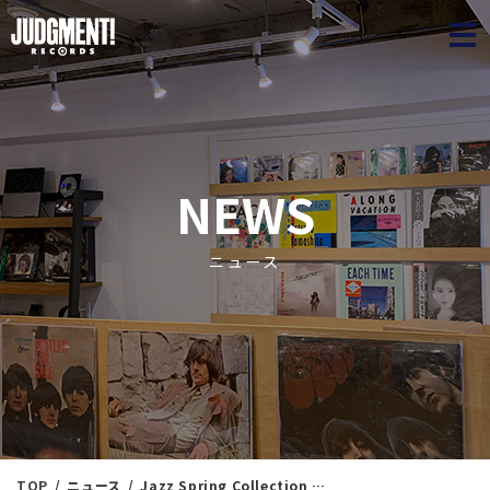
JUDGME
NEWS
ニュース
TOP
ニュース
Jazz Spring Collection 24 ＜新入荷情報＞ 4/14（月）14：14出品 ※通販リスト付