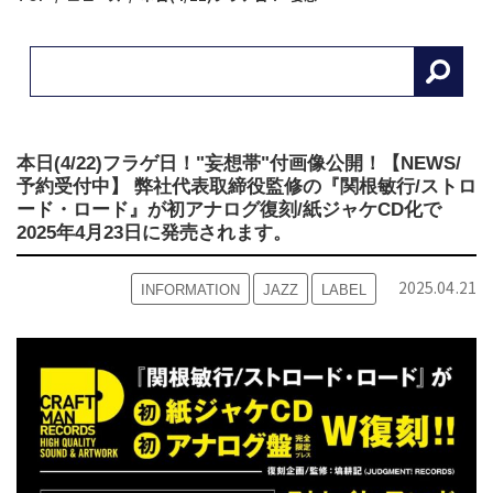
本日(4/22)フラゲ日！"妄想帯"付画像公開！【NEWS/
予約受付中】 弊社代表取締役監修の『関根敏行/ストロ
ード・ロード』が初アナログ復刻/紙ジャケCD化で
2025年4月23日に発売されます。
2025.04.21
INFORMATION
JAZZ
LABEL