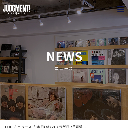
JUDGME
NEWS
ニュース
TOP
ニュース
本日(4/22)フラゲ日！"妄想帯"付画像公開！【NEWS/予約受付中】 弊社代表取締役監修の『関根敏行/ストロード・ロード』が初アナログ復刻/紙ジャケCD化で2025年4月23日に発売されます。