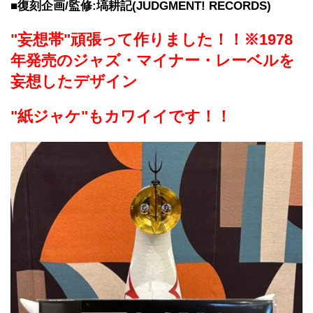
■復刻企画/監修:塙耕記(JUDGMENT! RECORDS)
"妄想帯"頑張って作りました！！※1978
年発売のジャズ・マイナー・レーベルを
妄想したデザイン
"紙ジャケ"もカワイイです！！