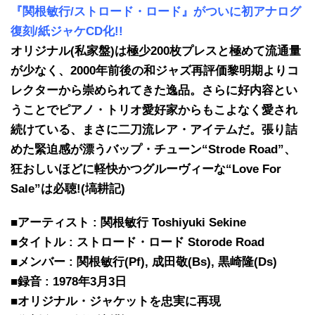
『関根敏行/ストロード・ロード』がついに初アナログ
復刻/紙ジャケCD化!!
オリジナル(私家盤)は極少200枚プレスと極めて流通量
が少なく、2000年前後の和ジャズ再評価黎明期よりコ
レクターから崇められてきた逸品。さらに好内容とい
うことでピアノ・トリオ愛好家からもこよなく愛され
続けている、まさに二刀流レア・アイテムだ。張り詰
めた緊迫感が漂うバップ・チューン“Strode Road”、
狂おしいほどに軽快かつグルーヴィーな“Love For
Sale”は必聴!(塙耕記)
■アーティスト : 関根敏行 Toshiyuki Sekine
■タイトル : ストロード・ロード Storode Road
■メンバー : 関根敏行(Pf), 成田敬(Bs), 黒崎隆(Ds)
■録音 : 1978年3月3日
■オリジナル・ジャケットを忠実に再現