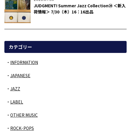
JUDGMENT! Summer Jazz Collection㉔ ＜新入
荷情報＞ 7/30（木）16：16出品
カテゴリー
INFORMATION
JAPANESE
JAZZ
LABEL
OTHER MUSIC
ROCK･POPS