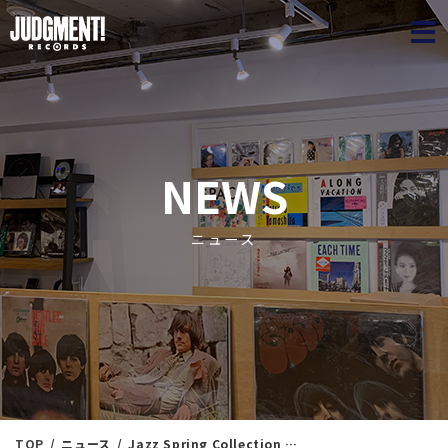
JUDGME
NEWS
ニュース
TOP
ニュース
Jazz Spring Collection 35 ＜新入荷情報＞ 4/29（火祝）16：00出品 ※通販リスト付