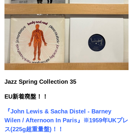
Jazz Spring Collection 35
EU新着廃盤！！
『John Lewis & Sacha Distel - Barney
Wilen / Afternoon In Paris』※1959年UKプレ
ス(225g超重量盤)！！