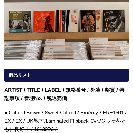
商品リスト
ARTIST / TITLE / LABEL / 規格番号 / 外装 / 盤質 / 特
記事項 / 管理No. / 税込売価
● Clifford Brown / Sweet Clifford / EmArcy / ERE1501 /
EX / EX / UK盤/7"/Laminated Flipback Cvr./ジャケ盤と
もに良好！ / 16130DJ /