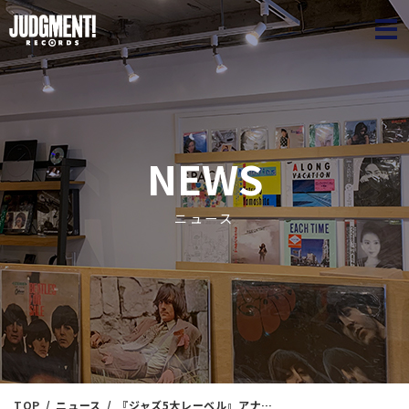
JUDGME
NEWS
ニュース
TOP
ニュース
『ジャズ5大レーベル』アナログ盤 買取10%UPキャンペーン！！ 期間：2025/6/1(日)～6/30(月)まで