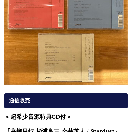
通信販売
＜超希少音源特典CD付＞
『高柳昌行-杉浦良三-金井英人 / Stardust』,