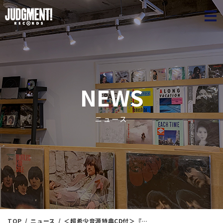
JUDGME
NEWS
ニュース
TOP
ニュース
＜超希少音源特典CD付＞『高柳昌行-杉浦良三-金井英人 / Stardust』,『高柳昌行-井野信義-齋藤徹 / HOLY HOLY』超貴重音源！！