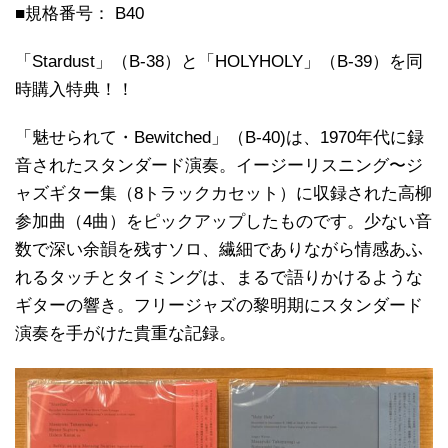
■規格番号： B40
「Stardust」（B-38）と「HOLYHOLY」（B-39）を同
時購入特典！！
「魅せられて・Bewitched」（B-40)は、1970年代に録
音されたスタンダード演奏。イージーリスニング〜ジ
ャズギター集（8トラックカセット）に収録された高柳
参加曲（4曲）をピックアップしたものです。少ない音
数で深い余韻を残すソロ、繊細でありながら情感あふ
れるタッチとタイミングは、まるで語りかけるような
ギターの響き。フリージャズの黎明期にスタンダード
演奏を手がけた貴重な記録。