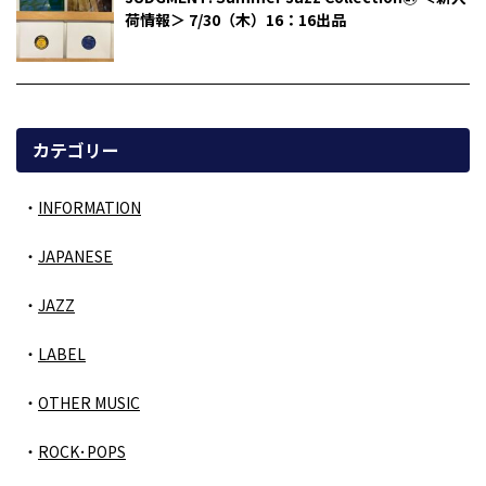
荷情報＞ 7/30（木）16：16出品
カテゴリー
INFORMATION
JAPANESE
JAZZ
LABEL
OTHER MUSIC
ROCK･POPS