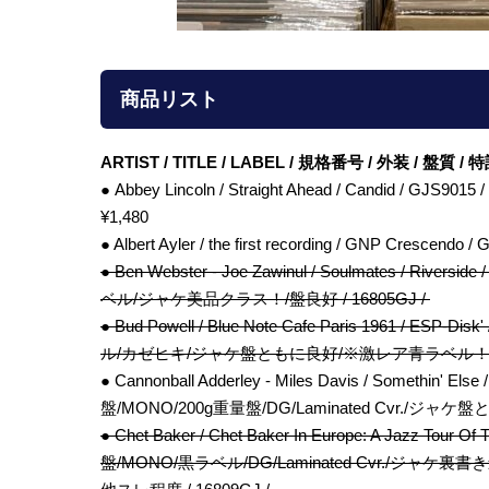
商品リスト
ARTIST / TITLE / LABEL / 規格番号 / 外装 / 盤質 
● Abbey Lincoln / Straight Ahead / Candid / G
¥1,480
● Albert Ayler / the first recording / GNP Crescen
● Ben Webster - Joe Zawinul / Soulmates / Riv
ベル/ジャケ美品クラス！/盤良好 / 16805GJ /
● Bud Powell / Blue Note Cafe Paris 1961 / ESP
ル/カゼヒキ/ジャケ盤ともに良好/※激レア青ラベル！200枚
● Cannonball Adderley - Miles Davis / Somethin' Else
盤/MONO/200g重量盤/DG/Laminated Cvr./ジャケ盤ともに
● Chet Baker / Chet Baker In Europe: A Jazz Tour Of T
盤/MONO/黒ラベル/DG/Laminated Cvr./ジ