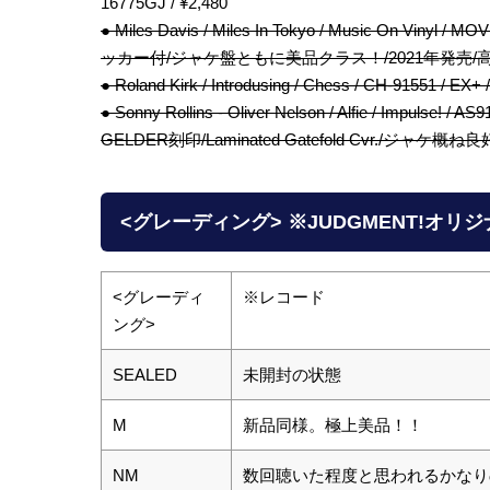
16775GJ / ¥2,480
● Miles Davis / Miles In Tokyo / Music On Viny
ッカー付/ジャケ盤ともに美品クラス！/2021年発売/高音質Audi
● Roland Kirk / Introdusing / Chess / CH-91551 
● Sonny Rollins - Oliver Nelson / Alfie / Impu
GELDER刻印/Laminated Gatefold Cvr./ジャケ概ね良
<グレーディング> ※JUDGMENT!オリ
<グレーディ
※レコード
ング>
SEALED
未開封の状態
M
新品同様。極上美品！！
NM
数回聴いた程度と思われるかなり