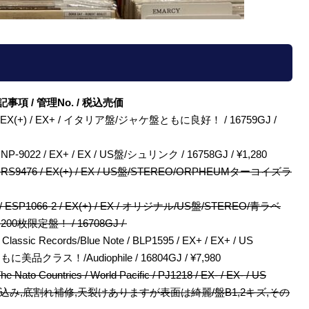
/ 特記事項 / 管理No. / 税込売価
JS9015 / EX(+) / EX+ / イタリア盤/ジャケ盤ともに良好！ / 16759GJ /
do / GNP-9022 / EX+ / EX / US盤/シュリンク / 16758GJ / ¥1,280
erside / RS9476 / EX(+) / EX / US盤/STEREO/ORPHEUMターコイズラ
-Disk' / ESP1066-2 / EX(+) / EX / オリジナル/US盤/STEREO/青ラベ
限定盤！ / 16708GJ /
 / Classic Records/Blue Note / BLP1595 / EX+ / EX+ / US
美品クラス！/Audiophile / 16804GJ / ¥7,980
he Nato Countries / World Pacific / PJ1218 / EX- / EX- / US
ャケ裏書き込み,底割れ補修,天裂けありますが表面は綺麗/盤B1,2キズ,その