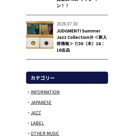
ン！！
2026.07.30
JUDGMENT! Summer
Jazz Collection㉔ ＜新入
荷情報＞ 7/30（木）16：
16出品
カテゴリー
INFORMATION
JAPANESE
JAZZ
LABEL
OTHER MUSIC