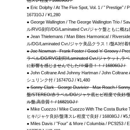
他スレ程度 / 16809GJ /
● Eric Dolphy / At The Five Spot, Vol. 1 / " Pr
16731GJ / ¥1,280
● George Wallington / The George Wallington Tr
ル/RVG刻印/DG/Laminated Cvr./ジャケ盤ともに概ね良好 /
● Jean Thielemans / Man Bites Harmonica! / Riv
ル/DG/Laminated Cvr./ジャケ美品クラス！/盤A3付
● Joe Newman - Frank Foster / Good 'n' Groovy / 
ラベル/DG/RVG刻印/Laminated Cvr./ジャ
に影響を感じませんでした/※爆音！！ / 16806GJ /
● John Coltrane And Johnny Hartman / John Coltra
シュリンク付 / 16747GJ / ¥1,480
● Sonny Clark - George Duvivier - Max Roach / Sonn
盤/STEREO/赤ラベル/DG/ジャケ底ヒビ程度で
ル盤,高音質！ / 16821GJ /
● Mike Cuozzo / Mike Cuozzo With The Costa Burk
ヒキ/ジャケ良好/盤薄スレ程度で良好 / 16808GJ / ¥5,9
● Miles Davis / "Four" & More / Columbia / 