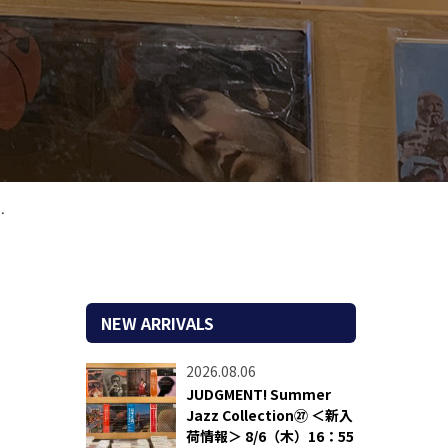
NEW ARRIVALS
2026.08.06
JUDGMENT! Summer
Jazz Collection㉗ ＜新入
荷情報＞ 8/6（木）16：55