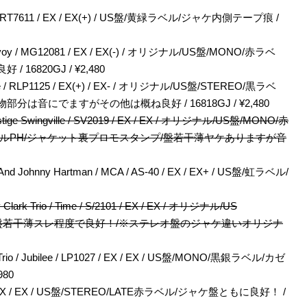
estige" / PRT7611 / EX / EX(+) / US盤/黄緑ラベル/ジャケ内側テープ痕 /
io / Savoy / MG12081 / EX / EX(-) / オリジナル/US盤/MONO/赤ラベ
 16820GJ / ¥2,480
erside / RLP1125 / EX(+) / EX- / オリジナル/US盤/STEREO/黒ラベ
着物部分は音にでますがその他は概ね良好 / 16818GJ / ¥2,480
Prestige Swingville / SV2019 / EX / EX / オリジナル/US盤/MONO/赤
ケット,ラベルPH/ジャケット裏プロモスタンプ/盤若干薄ヤケありますが音
ne And Johnny Hartman / MCA / AS-40 / EX / EX+ / US盤/虹ラベル/
y Clark Trio / Time / S/2101 / EX / EX / オリジナル/US
良好/盤若干薄スレ程度で良好！/※ステレオ盤のジャケ違いオリジナ
e Trio / Jubilee / LP1027 / EX / EX / US盤/MONO/黒銀ラベル/カゼ
80
PC9253 / EX / EX / US盤/STEREO/LATE赤ラベル/ジャケ盤ともに良好！ /