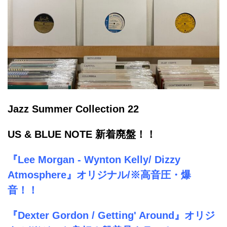
Jazz Summer Collection 22
US & BLUE NOTE 新着廃盤！！
『Lee Morgan - Wynton Kelly/ Dizzy
Atmosphere』オリジナル/※高音圧・爆
音！！
『Dexter Gordon / Getting' Around』オリジ