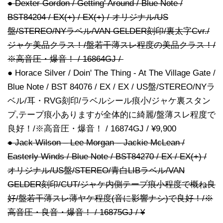
● Dexter Gordon / Getting' Around / Blue Note /
BST84204 / EX(+) / EX(+) / オリジナル/US
盤/STEREO/NYラベル/VAN GELDER刻印/裏太字Cvr./
ジャケ美品クラス！/盤若干薄スレ程度の美品クラス！/
※高音圧・爆音！ / 16864GJ /
● Horace Silver / Doin' The Thing - At The Village Gate /
Blue Note / BST 84076 / EX / EX / US盤/STEREO/NYラ
ベル/耳・RVG刻印/ラベルシール痕小/ジャケ裏スタン
プ,テープ痕小ありますが全体的に綺麗/盤薄スレ程度で
良好！/※高音圧・爆音！ / 16874GJ / ¥9,900
● Jack Wilson – Lee Morgan – Jackie McLean /
Easterly Winds / Blue Note / BST84270 / EX / EX(+) /
オリジナル/US盤/STEREO/青白LIBラベル/VAN
GELDER刻印/CUT/ジャケ内側テープ痕小程度で概ね良
好/盤若干薄スレ薄ヤケ程度(音に影響ナシ)で良好！/※
高音圧・良音・爆音！ / 16875GJ / ¥