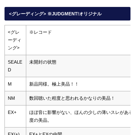
<グレーディング> ※JUDGMENT!オリジナル
<グレ
※レコード
ーディ
ング>
SEALE
未開封の状態
D
M
新品同様。極上美品！！
NM
数回聴いた程度と思われるかなりの美品！
EX+
ほぼ音に影響がない、ほんの少しの薄いスレがある
度の美品。
EX(+)
EX+とEXの中間。