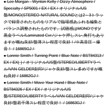
● Lee Morgan - Wynton Kelly / Dizzy Atmosphere /
Specialty / SP5001 / EX / EX / オリジナル/US
盤/MONO(STEREO-NATURAL SOUNDとは2～3トラッ
クで録音されたものをリアルで臨場感あふれる編集と
バランス調整されたものです。試聴感はMONOです)/
黒金ラベル/Laminated Cvr./ジャケ押しスレ,角打ちあり
ますが概ね良好/盤薄スレ程度で良好！/※高音圧・爆
音！ / 16865GJ /
● Lonnie Smith / Turning Point / Blue Note / BST84313 /
EX / EX(-) / オリジナル/US盤/STEREO/LIBERTYラベ
ル/VAN GELDER刻印/ジャケ良好/盤スレ多めですが概
ね良好 / 16862GJ /
● Lonnie Smith / Move Your Hand / Blue Note /
BST84326 / EX / EX / オリジナル/US
盤/STEREO/LIBERTYラベル/VAN GELDER刻印/ジャケ
良好/盤若干薄スレ程度で良好！ / 16863GJ /