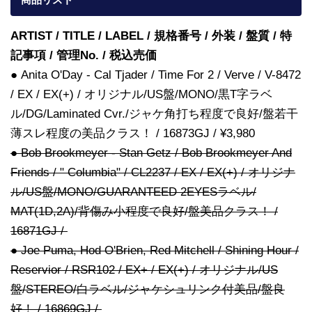
ARTIST / TITLE / LABEL / 規格番号 / 外装 / 盤質 / 特
記事項 / 管理No. / 税込売価
● Anita O'Day - Cal Tjader / Time For 2 / Verve / V-8472
/ EX / EX(+) / オリジナル/US盤/MONO/黒T字ラベ
ル/DG/Laminated Cvr./ジャケ角打ち程度で良好/盤若干
薄スレ程度の美品クラス！ / 16873GJ / ¥3,980
● Bob Brookmeyer - Stan Getz / Bob Brookmeyer And
Friends / " Columbia" / CL2237 / EX / EX(+) / オリジナ
ル/US盤/MONO/GUARANTEED 2EYESラベル/
MAT(1D,2A)/背傷み小程度で良好/盤美品クラス！ /
16871GJ /
● Joe Puma, Hod O'Brien, Red Mitchell / Shining Hour /
Reservior / RSR102 / EX+ / EX(+) / オリジナル/US
盤/STEREO/白ラベル/ジャケシュリンク付美品/盤良
好！ / 16869GJ /