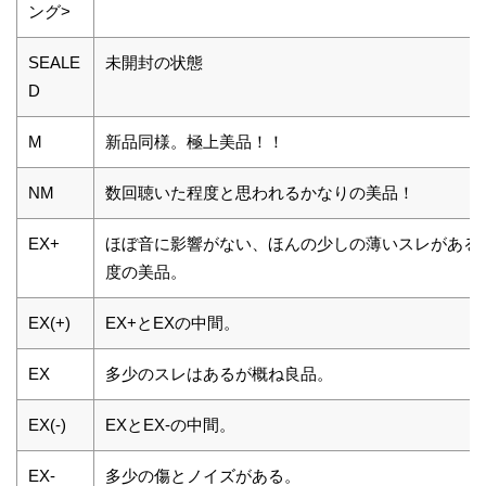
ング>
SEALE
未開封の状態
D
M
新品同様。極上美品！！
NM
数回聴いた程度と思われるかなりの美品！
EX+
ほぼ音に影響がない、ほんの少しの薄いスレがある
度の美品。
EX(+)
EX+とEXの中間。
EX
多少のスレはあるが概ね良品。
EX(-)
EXとEX-の中間。
EX-
多少の傷とノイズがある。