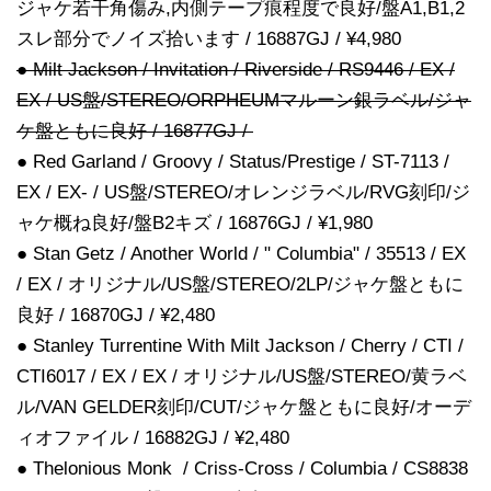
ジャケ若干角傷み,内側テープ痕程度で良好/盤A1,B1,2
スレ部分でノイズ拾います / 16887GJ / ¥4,980
● Milt Jackson / Invitation / Riverside / RS9446 / EX /
EX / US盤/STEREO/ORPHEUMマルーン銀ラベル/ジャ
ケ盤ともに良好 / 16877GJ /
● Red Garland / Groovy / Status/Prestige / ST-7113 /
EX / EX- / US盤/STEREO/オレンジラベル/RVG刻印/ジ
ャケ概ね良好/盤B2キズ / 16876GJ / ¥1,980
● Stan Getz / Another World / " Columbia" / 35513 / EX
/ EX / オリジナル/US盤/STEREO/2LP/ジャケ盤ともに
良好 / 16870GJ / ¥2,480
● Stanley Turrentine With Milt Jackson / Cherry / CTI /
CTI6017 / EX / EX / オリジナル/US盤/STEREO/黄ラベ
ル/VAN GELDER刻印/CUT/ジャケ盤ともに良好/オーデ
ィオファイル / 16882GJ / ¥2,480
● Thelonious Monk / Criss-Cross / Columbia / CS8838