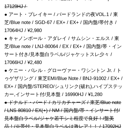
17129HJ /
● アート・ブレイキー / バードランドの夜VOL.1 / 東
芝/Blue note / SGD-67 / EX+ / EX+ / 国内盤/帯付き /
17064HJ / ¥2,980
● キャノンボール・アダレイ / サムシン・エルス / 東
芝/Blue note / LNJ-80064 / EX / EX+ / 国内盤/帯・イン
サート付き/見本盤白ラベル/ジャケットスレ少々 /
17066HJ / ¥2,480
● ケニー・バレル - グローヴァー・ワシントン Jr. / ト
ゥゲザリング / 東芝EMI/Blue Note / BNJ-91002 / EX+ /
EX+ / 国内盤/STEREO/シュリンク(破れ),ハイプステッ
カー,インサート付/見本盤 / 16990HJ / ¥1,280
● ドナルド・バード / カリカチャーズ / 東芝/Blue note
/ LNS-80810 / EX(+) / NM / 国内盤/帯・インサート付/
見本盤白ラベル/ジャケ若干シミ程度で良好！/盤美
品！/※帯付・見本盤白ラベルは激レア！！ / 17092HJ