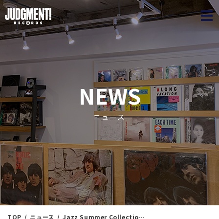
JUDGME
NEWS
ニュース
TOP
ニュース
Jazz Summer Collection 32 ＜新入荷情報＞ 8/11（月祝）17：30出品 ※通販リスト付