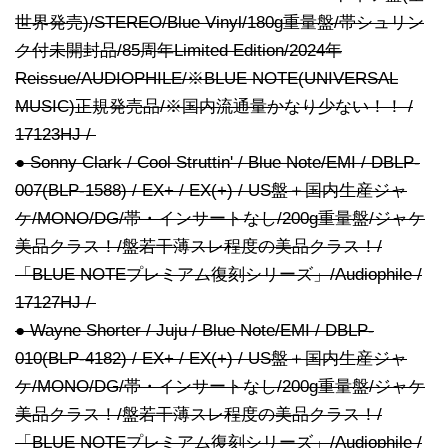
世界発売)/STEREO/Blue Vinyl/180g重量盤/帯シュリン
ク付未開封品/85周年Limited Edition/2024年
Reissue/AUDIOPHILE/※BLUE NOTE(UNIVERSAL
MUSIC)正規発売品/※国内流通量かなり少ない！！ /
17123HJ /
● Sonny Clark / Cool Struttin' / Blue Note/EMI / DBLP-
007(BLP-1588) / EX+ / EX(+) / US盤＋国内生産ジャ
ケ/MONO/DG/帯・インサートなし/200g重量盤/ジャケ
美品クラス！/盤若干薄スレ程度の美品クラス！/
「BLUE NOTEプレミアム復刻シリーズ」/Audiophile /
17127HJ /
● Wayne Shorter / Juju / Blue Note/EMI / DBLP-
010(BLP-4182) / EX+ / EX(+) / US盤＋国内生産ジャ
ケ/MONO/DG/帯・インサートなし/200g重量盤/ジャケ
美品クラス！/盤若干薄スレ程度の美品クラス！/
「BLUE NOTEプレミアム復刻シリーズ」/Audiophile /