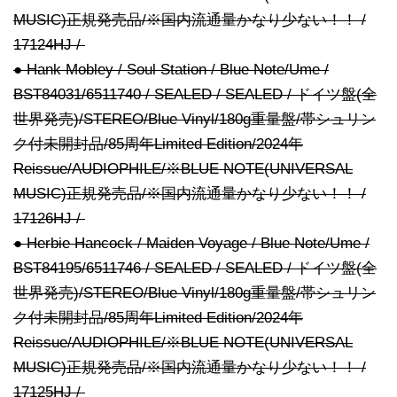
MUSIC)正規発売品/※国内流通量かなり少ない！！ /
17124HJ /
● Hank Mobley / Soul Station / Blue Note/Ume /
BST84031/6511740 / SEALED / SEALED / ドイツ盤(全
世界発売)/STEREO/Blue Vinyl/180g重量盤/帯シュリン
ク付未開封品/85周年Limited Edition/2024年
Reissue/AUDIOPHILE/※BLUE NOTE(UNIVERSAL
MUSIC)正規発売品/※国内流通量かなり少ない！！ /
17126HJ /
● Herbie Hancock / Maiden Voyage / Blue Note/Ume /
BST84195/6511746 / SEALED / SEALED / ドイツ盤(全
世界発売)/STEREO/Blue Vinyl/180g重量盤/帯シュリン
ク付未開封品/85周年Limited Edition/2024年
Reissue/AUDIOPHILE/※BLUE NOTE(UNIVERSAL
MUSIC)正規発売品/※国内流通量かなり少ない！！ /
17125HJ /