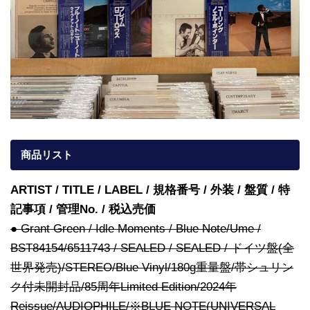
商品リスト
ARTIST / TITLE / LABEL / 規格番号 / 外装 / 盤質 / 特
記事項 / 管理No. / 税込売価
● Grant Green / Idle Moments / Blue Note/Ume /
BST84154/6511743 / SEALED / SEALED / ドイツ盤(全
世界発売)/STEREO/Blue Vinyl/180g重量盤/帯シュリン
ク付未開封品/85周年Limited Edition/2024年
Reissue/AUDIOPHILE/※BLUE NOTE(UNIVERSAL