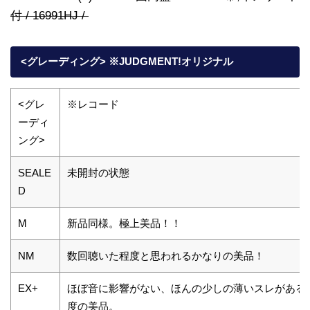
付 / 16991HJ /
<グレーディング> ※JUDGMENT!オリジナル
<グレ
※レコード
ーディ
ング>
SEALE
未開封の状態
D
M
新品同様。極上美品！！
NM
数回聴いた程度と思われるかなりの美品！
EX+
ほぼ音に影響がない、ほんの少しの薄いスレがある
度の美品。