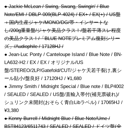
● Jackie McLean / Swing, Swang, Swingin' / Blue
Note/EMI / DBLP-009(BLP-4024) / EX+ / EX(+) / US盤
＋国内生産ジャケ/MONO/DG/帯・インサートな
し/200g重量盤/ジャケ美品クラス！/盤若干薄スレ程度
の美品クラス！/「BLUE NOTEプレミアム復刻シリー
ズ」/Audiophile / 17128HJ /
● Jean-Luc Ponty / Canteloupe Island / Blue Note / BN-
LA632-H2 / EX / EX / オリジナル/US
盤/STEREO/2LP/Gatefold/CUT/ジャケ天若干裂け,裏シ
ール貼小/盤良好 / 17120HJ / ¥1,680
● Jimmy Smith / Midnight Special / Blue note / BLP4002
/ SEALED / SEALED / US盤/直輸入帯付(補充票破れ)/
シュリンク未開封(おそらく青白Libラベル) / 17065HJ /
¥3,380
● Kenny Burrell / Midnight Blue / Blue Note/Ume /
BST84123/6511743 / SEALED / SEALED / ドイツ盤(全