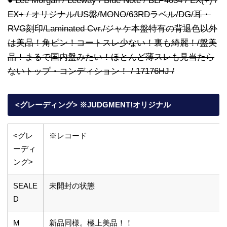
● Lee Morgan / Leeway / Blue Note / BLP4034 / EX(+) /
EX+ / オリジナル/US盤/MONO/63RDラベル/DG/耳・
RVG刻印/Laminated Cvr./ジャケ本盤特有の背退色以外
は美品！角ピン！コートスレ少ない！裏も綺麗！/盤美
品！まるで国内盤みたい！ほとんど薄スレも見当たら
ないトップ・コンディション！ / 17176HJ /
<グレーディング> ※JUDGMENT!オリジナル
<グレ
※レコード
ーディ
ング>
SEALE
未開封の状態
D
M
新品同様。極上美品！！