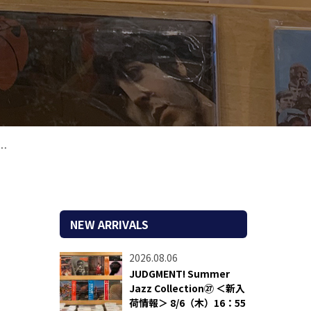
NEW ARRIVALS
2026.08.06
JUDGMENT! Summer
Jazz Collection㉗ ＜新入
荷情報＞ 8/6（木）16：55