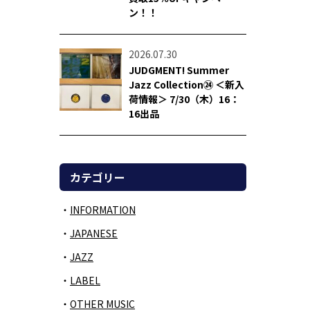
ン！！
2026.07.30
JUDGMENT! Summer
Jazz Collection㉔ ＜新入
荷情報＞ 7/30（木）16：
16出品
カテゴリー
INFORMATION
JAPANESE
JAZZ
LABEL
OTHER MUSIC