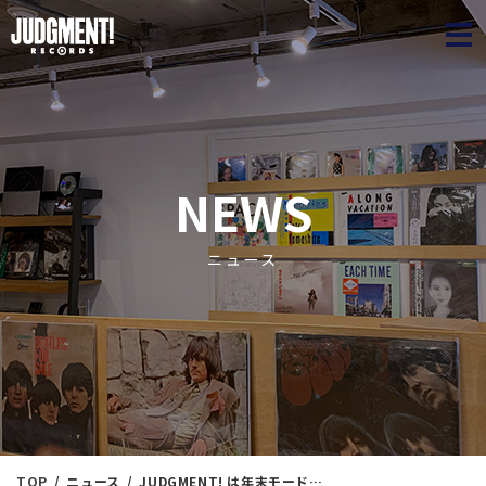
JUDGME
NEWS
ニュース
TOP
ニュース
JUDGMENT! は年末モード！『冬がはじまるよ。』③ ＜新入荷情報＞ 11/12（水）17：30出品 ※通販リスト付