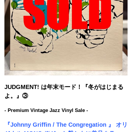
JUDGMENT! は年末モード！『冬がはじまる
よ。』③
- Premium Vintage Jazz Vinyl Sale -
『Johnny Griffin / The Congregation 』 オリ