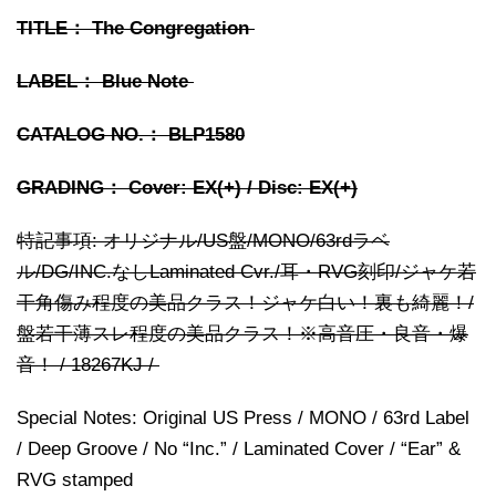
TITLE： The Congregation
LABEL： Blue Note
CATALOG NO.： BLP1580
GRADING： Cover: EX(+) / Disc: EX(+)
特記事項: オリジナル/US盤/MONO/63rdラベ
ル/DG/INC.なしLaminated Cvr./耳・RVG刻印/ジャケ若
干角傷み程度の美品クラス！ジャケ白い！裏も綺麗！/
盤若干薄スレ程度の美品クラス！※高音圧・良音・爆
音！ / 18267KJ /
Special Notes: Original US Press / MONO / 63rd Label
/ Deep Groove / No “Inc.” / Laminated Cover / “Ear” &
RVG stamped