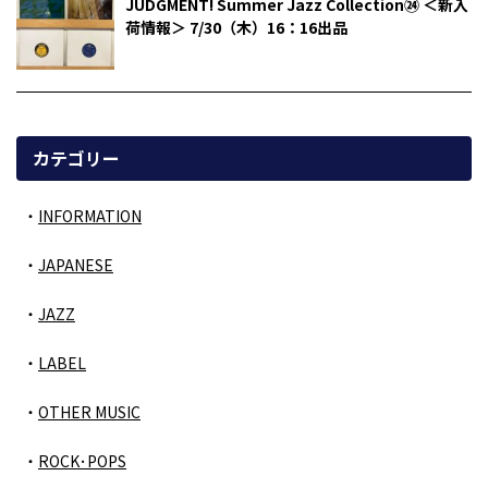
JUDGMENT! Summer Jazz Collection㉔ ＜新入
荷情報＞ 7/30（木）16：16出品
カテゴリー
INFORMATION
JAPANESE
JAZZ
LABEL
OTHER MUSIC
ROCK･POPS