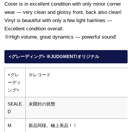
Cover is in excellent condition with only minor corner
wear — very clean and glossy front, back also clean!
Vinyl is beautiful with only a few light hairlines —
Excellent condition overall.
※High volume, great dynamics — powerful sound!
<グレーディング> ※JUDGMENT!オリジナル
<グレ
※レコード
ーディ
ング>
SEALE
未開封の状態
D
M
新品同様。極上美品！！