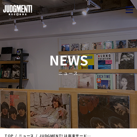
JUDGME
NEWS
ニュース
TOP
ニュース
JUDGMENT! は年末モード！『冬がはじまるよ。』⑬ ＜新入荷情報＞ 12/2（火）19：10出品 ※通販リスト付