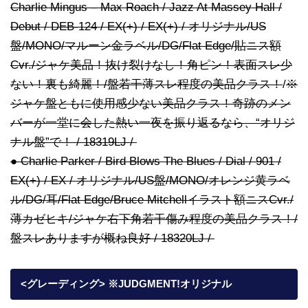
Charlie Mingus – Max Roach / Jazz At Massey Hall /
Debut / DEB-124 / EX(+) / EX(+) / オリジナル/US
盤/MONO/マルーン金ラベル/DG/Flat Edge/貼ニス額
Cvr./ジャケ美品！抜け裂けなし！角ピン！表面スレ少
ない！裏も綺麗！/盤若干薄スレ程度の美品クラス！
/
※
ジャケ盤ともに使用感少ない美品クラス！奇跡のメン
バーが一堂に会した熱い一夜を振り返るなら、“オリジ
ナル盤”で！ / 18319LJ /
● Charlie Parker / Bird Blows The Blues / Dial / 901 /
EX(+) / EX / オリジナル/US盤/MONO/オレンジ黄ラベ
ル/DG/耳/Flat Edge/Bruce Mitchellイラスト額ニスCvr./
薄カゼヒキ/ジャケ右下角若干傷み程度の美品クラス！/
盤スレありますが概ね良好 / 18320LJ /
<グレーディング> ※JUDGMENT!オリジナル