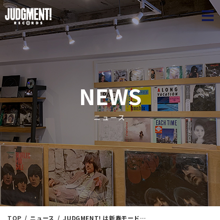
JUDGME
NEWS
ニュース
TOP
ニュース
JUDGMENT! は新春モード！『春よ、来い。』④ ＜新入荷情報＞ 1/9（金）19：19出品 ※通販リスト付