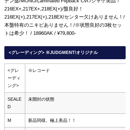
デン盤/MONO/Laminated Flipback Cvr./ジャケ美品！
216EX+,217EX+,218EX(+)/盤良好！
216EX(+),217EX(+),218EX/センター欠けありません！/
本盤特有のニキビありません！/※状態良好の3枚セッ
トは希少！ / 18960AK / ¥79,800-
<グレーディング> ※JUDGMENT!オリジナル
<グレ
※レコード
ーディ
ング>
SEALE
未開封の状態
D
M
新品同様。極上美品！！