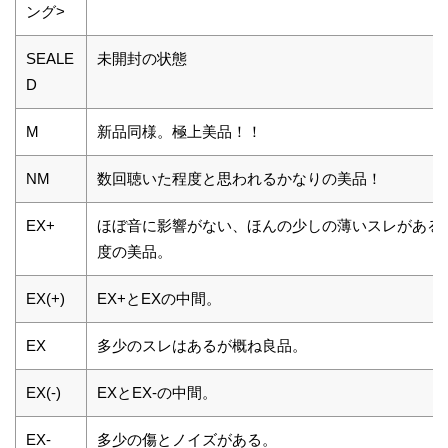
ング>
SEALE
未開封の状態
D
M
新品同様。極上美品！！
NM
数回聴いた程度と思われるかなりの美品！
EX+
ほぼ音に影響がない、ほんの少しの薄いスレがある
度の美品。
EX(+)
EX+とEXの中間。
EX
多少のスレはあるが概ね良品。
EX(-)
EXとEX-の中間。
EX-
多少の傷とノイズがある。