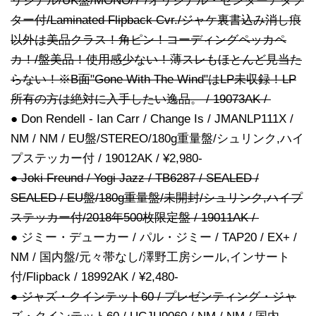
リジナル/UK盤/MONO/7"/オリジナル・センターアダプ
ター付/Laminated Flipback Cvr./ジャケ裏書込み消し痕
以外は美品クラス！角ピン！コーディングペッカペ
カ！/盤美品！使用感少ない！薄スレもほとんど見当た
らない！※B面"Gone With The Wind"はLP未収録！LP
所有の方は絶対に入手したい逸品。 / 19073AK /
● Don Rendell - Ian Carr / Change Is / JMANLP111X /
NM / NM / EU盤/STEREO/180g重量盤/シュリンク,ハイ
プステッカー付 / 19012AK / ¥2,980-
● Joki Freund / Yogi Jazz / TB6287 / SEALED /
SEALED / EU盤/180g重量盤/未開封/シュリンク,ハイプ
ステッカー付/2018年500枚限定盤 / 19011AK /
● ジミー・デューカー / パル・ジミー / TAP20 / EX+ /
NM / 国内盤/元々帯なし/澤野工房シール,インサート
付/Flipback / 18992AK / ¥2,480-
● ジャズ・クインテット60 / プレゼンティング・ジャ