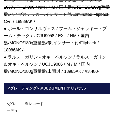
● ベント・イェーデック / ダニッシュ・ジャズマン
1967 / THLP090 / NM / NM / 国内盤/STEREO/200g重量
盤/ハイプステッカー,インサート付/Laminated Flipback
Cvr. / 18989AK /
● ポール・ゴンサルヴェス / ブーム・ジャッキー・ブ
ーム・チック / UCJU9058 / EX+ / NM / 国内
盤/MONO/180g重量盤/帯,インサート付/Flipback /
18986AK /
● ラルス・ガリン - オキ・ペルソン / ラルス・ガリン
& オキ・ペルソン / UCJU9086 / M / M / 国内
盤/MONO/180g重量盤/未開封 / 18985AK / ¥3,480-
<グレーディング> ※JUDGMENT!オリジナル
<グレ
※レコード
ーディ