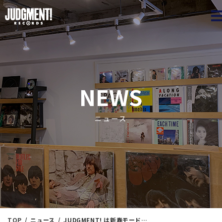
JUDGME
NEWS
ニュース
TOP
ニュース
JUDGMENT! は新春モード！『春よ、来い。』⑨ ＜新入荷情報＞ 1/17（土）16：35出品 ※通販リスト付