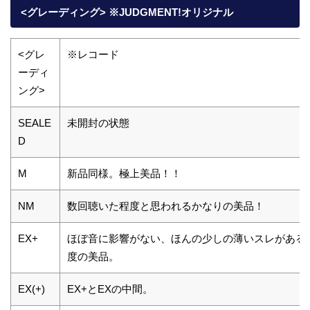
<グレーディング> ※JUDGMENT!オリジナル
<グレ
※レコード
ーディ
ング>
SEALE
未開封の状態
D
M
新品同様。極上美品！！
NM
数回聴いた程度と思われるかなりの美品！
EX+
ほぼ音に影響がない、ほんの少しの薄いスレがある
度の美品。
EX(+)
EX+とEXの中間。