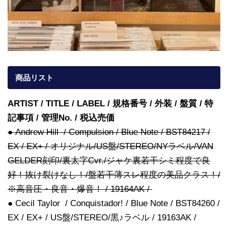
商品リスト
ARTIST / TITLE / LABEL / 規格番号 / 外装 / 盤質 / 特
記事項 / 管理No. / 税込売価
● Andrew Hill / Compulsion / Blue Note / BST84217 /
EX / EX+ / オリジナル/US盤/STEREO/NYラベル/VAN
GELDER刻印/裏太字Cvr./ジャケ裏若干シミ程度で良
好！抜け裂けなし！/盤若干薄スレ程度の美品クラス！/
※高音圧・良音・爆音！ / 19164AK /
● Cecil Taylor / Conquistador! / Blue Note / BST84260 /
EX / EX+ / US盤/STEREO/黒♪ラベル / 19163AK /