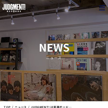
JUDGME
NEWS
ニュース
TOP
ニュース
JUDGMENT! は新春モード！ JUDGMENT! Winter Jazz Collection⑤ ＜新入荷情報＞ 1/27（火）16：35出品 ※通販リスト付