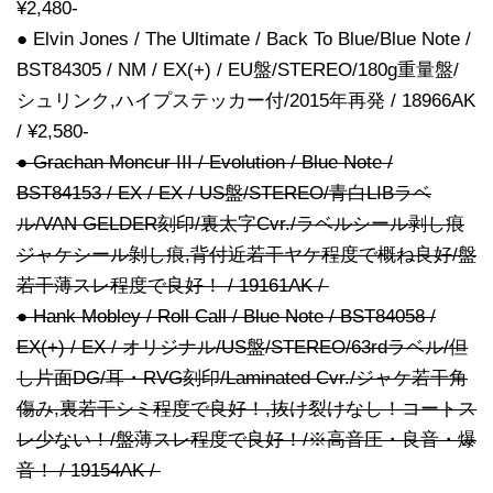
¥2,480-
● Elvin Jones / The Ultimate / Back To Blue/Blue Note /
BST84305 / NM / EX(+) / EU盤/STEREO/180g重量盤/
シュリンク,ハイプステッカー付/2015年再発 / 18966AK
/ ¥2,580-
● Grachan Moncur III / Evolution / Blue Note /
BST84153 / EX / EX / US盤/STEREO/青白LIBラベ
ル/VAN GELDER刻印/裏太字Cvr./ラベルシール剥し痕
ジャケシール剝し痕,背付近若干ヤケ程度で概ね良好/盤
若干薄スレ程度で良好！ / 19161AK /
● Hank Mobley / Roll Call / Blue Note / BST84058 /
EX(+) / EX / オリジナル/US盤/STEREO/63rdラベル/但
し片面DG/耳・RVG刻印/Laminated Cvr./ジャケ若干角
傷み,裏若干シミ程度で良好！,抜け裂けなし！コートス
レ少ない！/盤薄スレ程度で良好！/※高音圧・良音・爆
音！ / 19154AK /