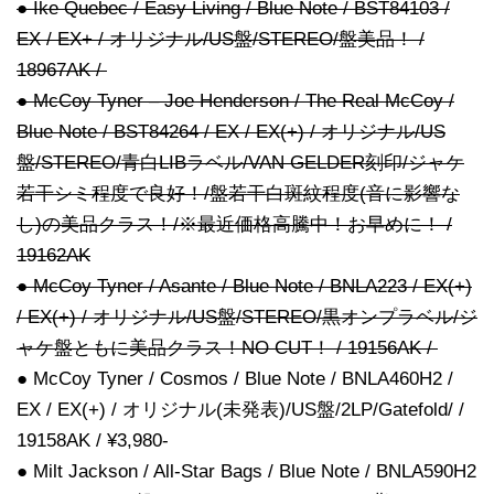
● Ike Quebec / Easy Living / Blue Note / BST84103 /
EX / EX+ / オリジナル/US盤/STEREO/盤美品！ /
18967AK /
● McCoy Tyner – Joe Henderson / The Real McCoy /
Blue Note / BST84264 / EX / EX(+) / オリジナル/US
盤/STEREO/青白LIBラベル/VAN GELDER刻印/ジャケ
若干シミ程度で良好！/盤若干白斑紋程度(音に影響な
し)の美品クラス！/※最近価格高騰中！お早めに！ /
19162AK
● McCoy Tyner / Asante / Blue Note / BNLA223 / EX(+)
/ EX(+) / オリジナル/US盤/STEREO/黒オンプラベル/ジ
ャケ盤ともに美品クラス！NO CUT！ / 19156AK /
● McCoy Tyner / Cosmos / Blue Note / BNLA460H2 /
EX / EX(+) / オリジナル(未発表)/US盤/2LP/Gatefold/ /
19158AK / ¥3,980-
● Milt Jackson / All-Star Bags / Blue Note / BNLA590H2