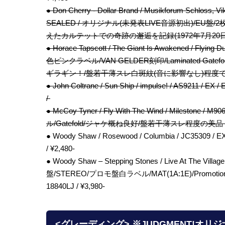
● Don Cherry - Dollar Brand / Musikforum Schloss, Vi
SEALED / オリジナル(未発表LIVE音源初出)/E
えたカルテットでの奇跡の邂逅を記録(1972年7月20日) / 
● Horace Tapscott / The Giant Is Awakened / Fly
色ピンクラベル/VAN GELDER刻印/Laminated G
ギラギン！/盤若干薄スレ白斑紋(音に影響なし)程度で良好！
● John Coltrane / Sun Ship / impulse! / AS9211
/
● McCoy Tyner / Fly With The Wind / Mileston
ル/Gatefold/ジャケ概ね良好/盤若干薄スレ程度の美品！
● Woody Shaw / Rosewood / Columbia / JC3530
/ ¥2,480-
● Woody Shaw – Stepping Stones / Live At The Vill
盤/STEREO/プロモ盤白ラベル/MAT(1A:1E)/Promotional t
18840LJ / ¥3,980-
<グレーディング> ※JUDGMENT!オリ