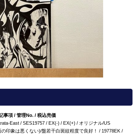
/ 特記事項 / 管理No. / 税込売価
 / Strata-East / SES19757 / EX(-) / EX(+) / オリジナル/US
印象は悪くない)/盤若干白斑紋程度で良好！ / 19778EK /