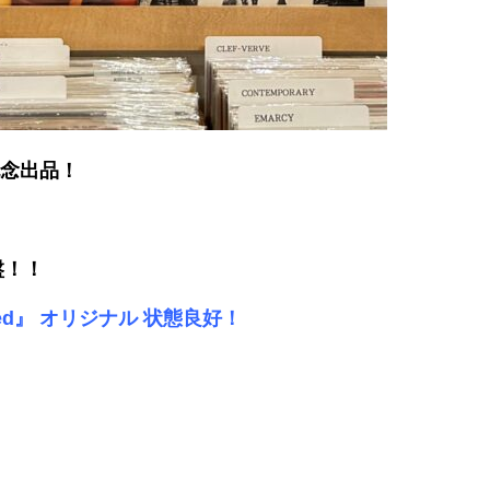
ン記念出品！
着廃盤！！
Awakened』 オリジナル 状態良好！