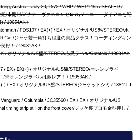
ktring, Austria – July 20, 1972 / WHP / WHP1455 / SEALED /
U盤/2枚組/未開封/※ナナ・ヴァスコンセロス,ジョニー・ダイアニを迎
19054AK /
ing Dutchman / FDS107 / EX(+) / EX / オリジナル/US盤/STEREO/水
atefold Cvr./ジャケ若干角打ち程度の美品クラス！コーディングギン
 / 19031AK /
 / EX / EX / オリジナル/US盤/STEREO/赤黒ラベル/Gatefold / 19004AK
e / M9067 / EX / EX(+) / オリジナル/US盤/STEREO/オレンジラベ
/※オレンジラベルは激レア！ / 19053AK /
9 / EX(-) / EX / オリジナル/US盤/STEREO/ジャケットシミ / 18841LJ
age Vanguard / Columbia / JC35560 / EX / EX / オリジナル/US
iming strip still on the front cover/ジャケ裏プロモ金型押し /
ジナル