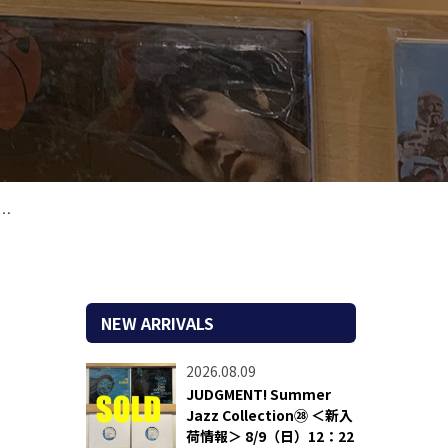
NEW ARRIVALS
2026.08.09
JUDGMENT! Summer
Jazz Collection㉘ ＜新入
荷情報＞ 8/9（日）12：22