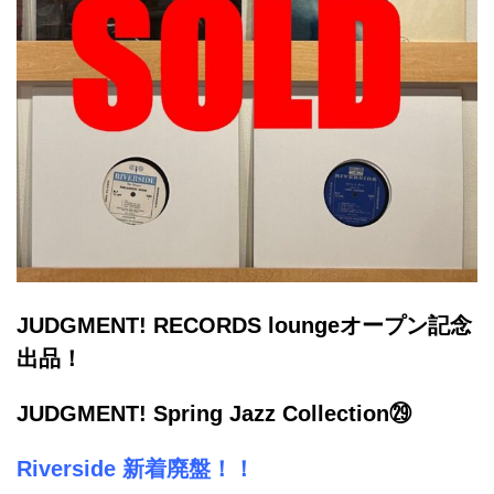
JUDGMENT! RECORDS loungeオープン記念
出品！
JUDGMENT! Spring Jazz Collection㉙
Riverside 新着廃盤！！