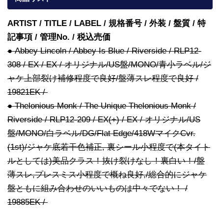
ARTIST / TITLE / LABEL / 規格番号 / 外装 / 盤質 / 特
記事項 / 管理No. / 税込売価
● Abbey Lincoln / Abbey Is Blue / Riverside / RLP12-
308 / EX / EX / オリジナル/US盤/MONO/青小ラベル/ジ
ャケ上部裂け補修程度で良好/盤薄スレ程度で良好 /
19821EK /
● Thelonious Monk / The Unique Thelonious Monk /
Riverside / RLP12-209 / EX(+) / EX / オリジナル/US
盤/MONO/白ラベル/DG/Flat Edge/418WマイクCvr.
(1st)/ジャケ底若干色補正, 裏シール小程度で(本タイト
ルとしては)美品クラス！抜け裂けなし！裏白い！/盤
薄スレ,プレスミス小程度で概ね良好,/総合的にジャケ
盤ともに組み合わせのいいものは中々でない！ /
19885EK /