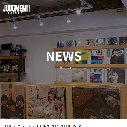
JUDGME
NEWS
ニュース
TOP
ニュース
JUDGMENT! RECORDS loungeオープン記念出品！ JUDGMENT! Spring Jazz Collection㉙ ＜新入荷情報＞ 5/20（水）16：30出品