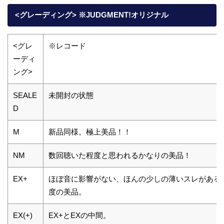
<グレーディング> ※JUDGMENT!オリジナル
<グレ
※レコード
ーディ
ング>
SEALE
未開封の状態
D
M
新品同様。極上美品！！
NM
数回聴いた程度と思われるかなりの美品！
EX+
ほぼ音に影響がない、ほんの少しの薄いスレがある
度の美品。
EX(+)
EX+とEXの中間。