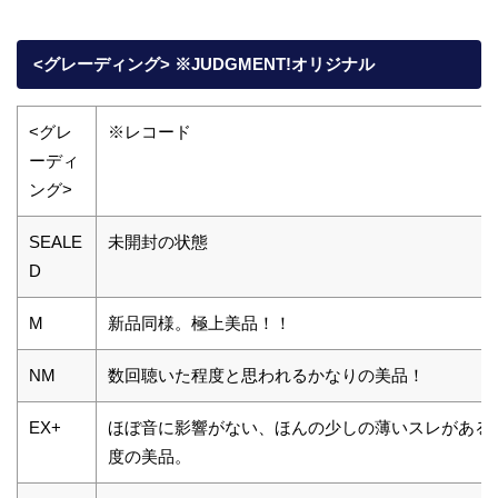
<グレーディング> ※JUDGMENT!オリジナル
<グレ
※レコード
ーディ
ング>
SEALE
未開封の状態
D
M
新品同様。極上美品！！
NM
数回聴いた程度と思われるかなりの美品！
EX+
ほぼ音に影響がない、ほんの少しの薄いスレがある
度の美品。