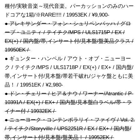
種付/実験音楽～現代音楽。パーカッションのみのハー
ドコアな1箱/※RARE!!!! / 19953EK / ¥9,900-
● アレキサンダー・フォン・シュリペンバッハ / グロ
ーブ・ユニティ / テイチク/MPS / ULS1715P / EX /
EX(+) / 国内盤/帯,インサート付/見本盤/盤美品クラス /
19950EK /
● ギュンター・ハンペル / アウト・オブ・ニューヨー
ク / テイチク/MPS / ULS1718P / EX(+) / EX+ / 国内盤/
帯,インサート付/見本盤/帯若干破れ/ジャケ盤ともに美
品！ / 19951EK / ¥2,980-
● ドン・チェリー / ヒア＆ナウ / ワーナー/Atrantic / P-
10391A / EX(+) / EX+ / 国内盤/見本盤白ラベル/帯・ラ
イナー付 / 19932EK /
● ニューヨーク・コンテンポラリイ・ファイヴ / Vol. 2.
/ テイチク/Storyville / UPS2251R / EX / EX+ / 国内盤/
帯,インサート付/見本盤/盤美品！ / 19952EK /