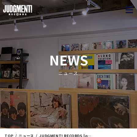
JUDGME
NEWS
ニュース
TOP
ニュース
JUDGMENT! RECORDS loungeオープン記念出品！ JUDGMENT! Spring Jazz Collection㉚ ＜新入荷情報＞ 5/24（日）12：50出品