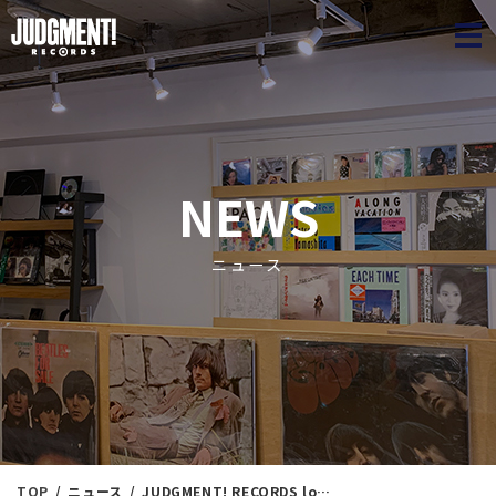
JUDGME
NEWS
ニュース
TOP
ニュース
JUDGMENT! RECORDS loungeオープン記念出品！ JUDGMENT! Spring Jazz Collection㉜ ＜新入荷情報＞ 5/27（水）17：50出品