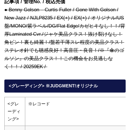
記事項 / 管理No. / 税込売価
● Benny Golson – Curtis Fuller / Gone With Golson /
New Jazz / NJLP8235 / EX(+) / EX(+) / オリジナル/US
盤/MONO/紫ラベル/DG/Flat Edge/カゼヒキなし！！/背
厚Laminated Cvr./ジャケ美品クラス！抜け裂けなし！
角ピン！裏も綺麗！/盤若干薄スレ程度の美品クラス！
ステレオ針でも聴感良好！高音圧・良音！/※『傘のゴ
ルソン』の美品クラス！！この機会をお見逃しな
く！！ / 20259EK /
<グレーディング> ※JUDGMENT!オリジナル
<グレ
※レコード
ーディ
ング>