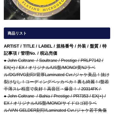
商品リスト
ARTIST / TITLE / LABEL / 規格番号 / 外装 / 盤質 / 特
記事項 / 管理No. / 税込売価
● John Coltrane / Soultrane / Prestige / PRLP7142 /
EX(+) / EX / オリジナル/US盤/MONO/黄NJラベ
ル/DG/RVG刻印/背厚Laminated Cvr./ジャケ美品！抜け
裂けなし！コーディングペッカペカ！裏も綺麗！/盤若
干薄スレ程度で良好！高音圧・爆音！ / 20314FK /
● John Coltrane / Bahia / Prestige / PR7353 / EX(+) /
EX / オリジナル/US盤/MONO/サイドロゴ紺ラベ
ル/VAN GELDER刻印/Laminated Cvr./ジャケ若干角傷