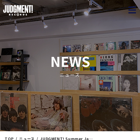
JUDGME
NEWS
ニュース
TOP
ニュース
JUDGMENT! Summer Jazz Collection② ＜新入荷情報＞ 6/4（木）17：00出品