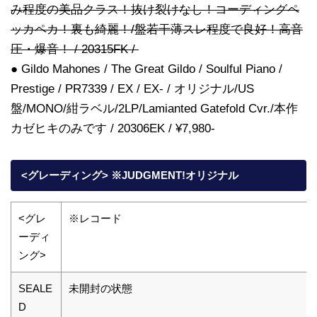
み程度の美品クラス！抜け裂けなし！コーディングペ
ッカペカ！裏も綺麗！/盤若干薄スレ程度で良好！高音
圧・爆音！ / 20315FK /
● Gildo Mahones / The Great Gildo / Soulful Piano /
Prestige / PR7339 / EX / EX- / オリジナル/US
盤/MONO/紺ラベル/2LP/Lamianted Gatefold Cvr./本作
カゼヒキのみです / 20306EK / ¥7,980-
<グレーディング> ※JUDGMENT!オリジナル
<グレ
※レコード
ーディ
ング>
SEALE
未開封の状態
D