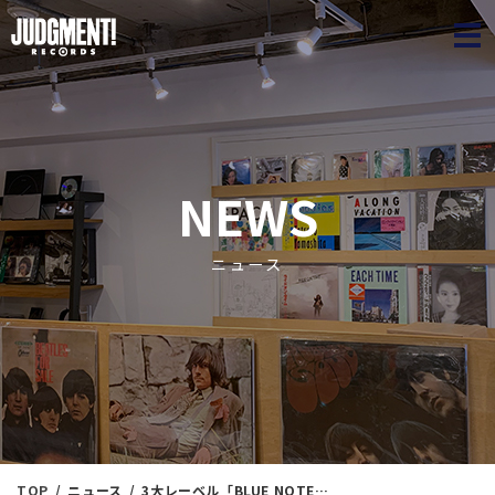
JUDGME
NEWS
ニュース
TOP
ニュース
3大レーベル「BLUE NOTE」「PRESTIGE」「RIVERSIDE」アナログ盤 買取15％UPキャンペーン！！