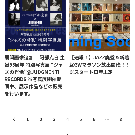
展開画像追加！ 阿部克⾃ ⽣
【速報！】JAZZ廃盤＆新着
誕95周年 特別写真展 “ジャ
盤GWマラソン放出開催！！
ズの肖像”@JUDGMENT!
※スタート日時未定
RECORDS ※写真展開催期
間中、展示作品などの販売
を行います。
1
2
3
4
5
6
…
8