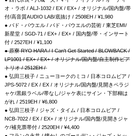
オ・ラボ / ALJ-1032 / EX / EX+ / オリジナル/国内盤/帯
付/高音質AUDIO LAB/底抜け / 2508EH / ¥1,980
● バド・パウエル / バド・パウエルの芸術 / 東芝EMI/
新星堂 / SGD-71 / EX+ / EX+ / 国内盤/帯・インサート
付 / 2527EH / ¥1,100
● 原寮 RYO HARA / I Can't Get Started / BLOWBACK /
LP1001 / EX+ / EX+ / オリジナル/国内盤/自主制作ピア
トリオ / 2512EH /
● 弘田三枝子 / ニューヨークのミコ / 日本コロムビア /
JPS-5072 / EX / EX / オリジナル/国内盤/見開きペラジ
ャケ/黒銀ラベル/帯なし/ジャケ表にサイン・下部糊は
がれ / 2519EH / ¥6,800
● 弘田三枝子 / ジャズ・タイム / 日本コロムビア /
NCB-7022 / EX / EX+ / オリジナル/国内盤/見開きジャ
ケ/補充票帯付 / 2520EH / ¥4,400
● フランク永井 / 懐かしのゴールデン・ジャズ・ヒッ