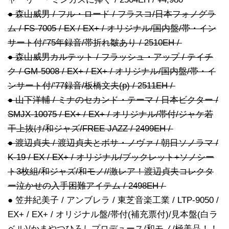
● 森山威男 / フル・ロード / フラスコ/日本フォノグラ
ム / FS-7005 / EX / EX+ / オリジナル/国内盤/帯・イン
サート付/'75年録音/帯折れ皺あり / 2510EH /
● 森山威男カルテット / フラッシュ・アップ / テイチ
ク / GM-5008 / EX+ / EX+ / オリジナル/国内盤/帯・イ
ンサート付/'77録音/板橋文夫(p) / 2511EH /
● 山下洋輔 / ミナのセカンド・テーマ / 日本ビクター /
SMJX-10075 / EX+ / EX+ / オリジナル/帯付/ジャケ若
干上抜け/和ジャズ/FREE JAZZ / 2499EH /
● 渡辺貞夫 / 渡辺貞夫とボサ・ノヴァ / 朝日ソノラマ /
K-19 / EX / EX+ / オリジナル/ブックレット+ソノシー
ト3枚組/和ジャズ/和モノ//激レア！渡辺貞夫コレクタ
ー泣かせの入手困難アイテム / 2498EH /
● 笠井紀美子 / アンブレラ / 東芝音楽工業 / LTP-9050 /
EX+ / EX+ / オリジナル盤/帯付(補充票付)/見本盤(白ラ
ベル)/かまやつひろしプロデュース/和モノ/極美品！！