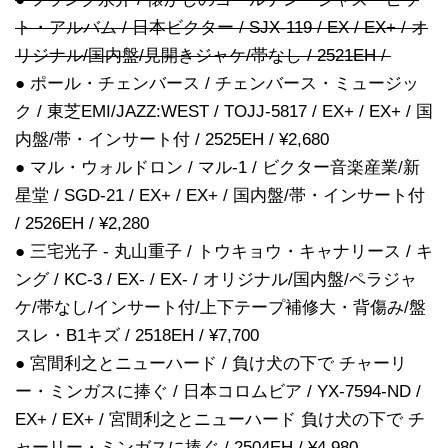
ト・アルバム / 日本ビクター / SJX-119 / EX / EX+ / オ
リジナル/国内盤/見開きジャケ/帯なし / 2521EH /
● ポール・チェンバース / チェンバース・ミュージッ
ク / 東芝EMI/JAZZ:WEST / TOJJ-5817 / EX+ / EX+ / 国
内盤/帯・インサート付 / 2525EH / ¥2,680
● マル・ウォルドロン / マル-1 / ビクター音楽産業/新
星堂 / SGD-21 / EX+ / EX+ / 国内盤/帯・インサート付
/ 2526EH / ¥2,280
● 三宅光子 - 丸山重子 / トウキョウ・キャナリース / キ
ング / KC-3 / EX- / EX- / オリジナル/国内盤/ペラジャ
ケ/帯なし/インサート付/上下テープ補修大・背傷み/盤
スレ・B1キズ / 2518EH / ¥7,700
● 宮間利之とニューハード / 負け犬の下で チャーリ
ー・ミンガスに捧ぐ / 日本コロムビア / YX-7594-ND /
EX+ / EX+ / 宮間利之とニューハード 負け犬の下で チ
ャーリー・ミンガスに捧ぐ / 2504EH / ¥4,980