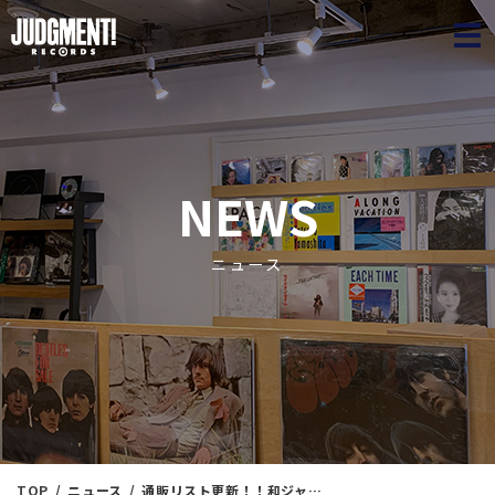
JUDGME
NEWS
ニュース
TOP
ニュース
通販リスト更新！！和ジャズ多し！JAZZ他、新入荷放出！！＜新入荷情報＞ 明日（5/21）11：00出品 ！！