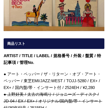
商品リスト
ARTIST / TITLE / LABEL / 規格番号 / 外装 / 盤質 / 特
記事項 / 管理No.
● アート・ペッパー / ザ・リターン・オブ・アート・
ペッパー / 東芝EMI/JAZZ:WEST / TOJJ-5280 / EX+ /
EX+ / 国内盤/帯・インサート付 / 2524EH / ¥2,280
● 上野好美 / 太古の海鳴り / ジョニーズ・ディスク /
JD-04 / EX / EX+ / オリジナル/国内盤/帯・インサート
付/'80年録音 / 2515EH /