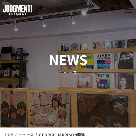
JUDGME
NEWS
ニュース
TOP
ニュース
GEORGE HARRISON関連 & RINGO STARR関連 7インチEP122枚放出！！ ROCK・POPS＜新入荷情報＞ 本日（5/21）19：00出品しました ！！※通販リスト付