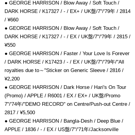
● GEORGE HARRISON / Blow Away / Soft Touch /
DARK HORSE / K17327 / - / EX+ / UK盤/7"/'79年 / 2814
/ ¥660
● GEORGE HARRISON / Blow Away / Soft Touch /
DARK HORSE / K17327 / - / EX / UK盤/7"/'79年 / 2815 /
¥550
● GEORGE HARRISON / Faster / Your Love Is Forever
/ DARK HORSE / K17423 / - / EX / UK盤/7"/'79年/"All
royalties due to～"Sticker on Generic Sleeve / 2816 /
¥2,200
● GEORGE HARRISON / Dark Horse / Hari's On Tour
(Promo) / APPLE / R6001 / EX / EX+ / UK盤/Promo
7"/'74年/"DEMO RECORD" on Centre/Push-out Centre /
2817 / ¥5,500
● GEORGE HARRISON / Bangla-Desh / Deep Blue /
APPLE / 1836 / - / EX / US盤/7"/'71年/Jacksonville