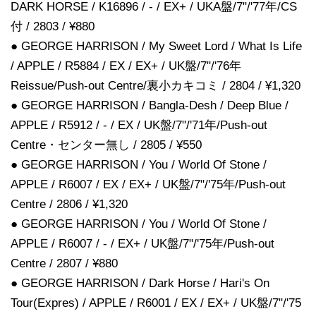
DARK HORSE / K16896 / - / EX+ / UKA盤/7"/'77年/CS
付 / 2803 / ¥880
● GEORGE HARRISON / My Sweet Lord / What Is Life
/ APPLE / R5884 / EX / EX+ / UK盤/7"/'76年
Reissue/Push-out Centre/裏小カキコミ / 2804 / ¥1,320
● GEORGE HARRISON / Bangla-Desh / Deep Blue /
APPLE / R5912 / - / EX / UK盤/7"/'71年/Push-out
Centre・センター無し / 2805 / ¥550
● GEORGE HARRISON / You / World Of Stone /
APPLE / R6007 / EX / EX+ / UK盤/7"/'75年/Push-out
Centre / 2806 / ¥1,320
● GEORGE HARRISON / You / World Of Stone /
APPLE / R6007 / - / EX+ / UK盤/7"/'75年/Push-out
Centre / 2807 / ¥880
● GEORGE HARRISON / Dark Horse / Hari's On
Tour(Expres) / APPLE / R6001 / EX / EX+ / UK盤/7"/'75