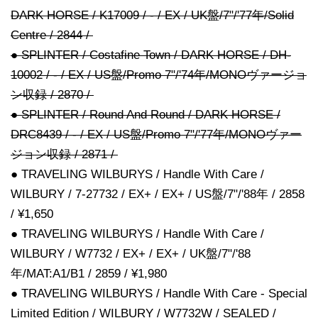
DARK HORSE / K17009 / - / EX / UK盤/7"/'77年/Solid
Centre / 2844 /
● SPLINTER / Costafine Town / DARK HORSE / DH-
10002 / - / EX / US盤/Promo 7"/'74年/MONOヴァージョ
ン収録 / 2870 /
● SPLINTER / Round And Round / DARK HORSE /
DRC8439 / - / EX / US盤/Promo 7"/'77年/MONOヴァー
ジョン収録 / 2871 /
● TRAVELING WILBURYS / Handle With Care /
WILBURY / 7-27732 / EX+ / EX+ / US盤/7"/'88年 / 2858
/ ¥1,650
● TRAVELING WILBURYS / Handle With Care /
WILBURY / W7732 / EX+ / EX+ / UK盤/7"/'88
年/MAT:A1/B1 / 2859 / ¥1,980
● TRAVELING WILBURYS / Handle With Care - Special
Limited Edition / WILBURY / W7732W / SEALED /