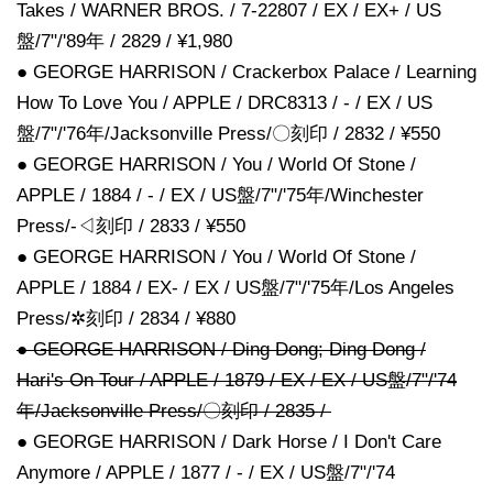
Takes / WARNER BROS. / 7-22807 / EX / EX+ / US
盤/7"/'89年 / 2829 / ¥1,980
● GEORGE HARRISON / Crackerbox Palace / Learning
How To Love You / APPLE / DRC8313 / - / EX / US
盤/7"/'76年/Jacksonville Press/〇刻印 / 2832 / ¥550
● GEORGE HARRISON / You / World Of Stone /
APPLE / 1884 / - / EX / US盤/7"/'75年/Winchester
Press/-◁刻印 / 2833 / ¥550
● GEORGE HARRISON / You / World Of Stone /
APPLE / 1884 / EX- / EX / US盤/7"/'75年/Los Angeles
Press/✲刻印 / 2834 / ¥880
● GEORGE HARRISON / Ding Dong; Ding Dong /
Hari's On Tour / APPLE / 1879 / EX / EX / US盤/7"/'74
年/Jacksonville Press/〇刻印 / 2835 /
● GEORGE HARRISON / Dark Horse / I Don't Care
Anymore / APPLE / 1877 / - / EX / US盤/7"/'74