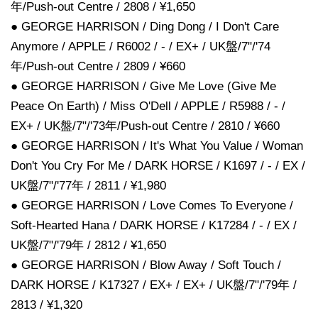
年/Push-out Centre / 2808 / ¥1,650
● GEORGE HARRISON / Ding Dong / I Don't Care
Anymore / APPLE / R6002 / - / EX+ / UK盤/7"/'74
年/Push-out Centre / 2809 / ¥660
● GEORGE HARRISON / Give Me Love (Give Me
Peace On Earth) / Miss O'Dell / APPLE / R5988 / - /
EX+ / UK盤/7"/'73年/Push-out Centre / 2810 / ¥660
● GEORGE HARRISON / It's What You Value / Woman
Don't You Cry For Me / DARK HORSE / K1697 / - / EX /
UK盤/7"/'77年 / 2811 / ¥1,980
● GEORGE HARRISON / Love Comes To Everyone /
Soft-Hearted Hana / DARK HORSE / K17284 / - / EX /
UK盤/7"/'79年 / 2812 / ¥1,650
● GEORGE HARRISON / Blow Away / Soft Touch /
DARK HORSE / K17327 / EX+ / EX+ / UK盤/7"/'79年 /
2813 / ¥1,320