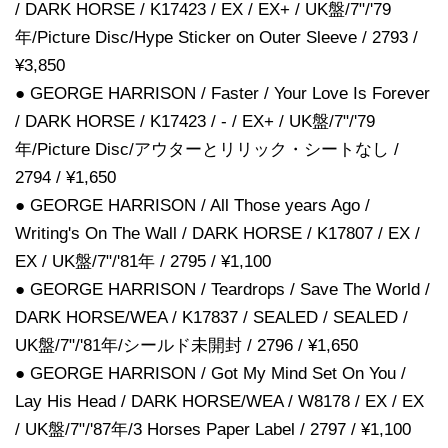
/ DARK HORSE / K17423 / EX / EX+ / UK盤/7"/'79
年/Picture Disc/Hype Sticker on Outer Sleeve / 2793 /
¥3,850
● GEORGE HARRISON / Faster / Your Love Is Forever
/ DARK HORSE / K17423 / - / EX+ / UK盤/7"/'79
年/Picture Disc/アウターとリリック・シートなし /
2794 / ¥1,650
● GEORGE HARRISON / All Those years Ago /
Writing's On The Wall / DARK HORSE / K17807 / EX /
EX / UK盤/7"/'81年 / 2795 / ¥1,100
● GEORGE HARRISON / Teardrops / Save The World /
DARK HORSE/WEA / K17837 / SEALED / SEALED /
UK盤/7"/'81年/シールド未開封 / 2796 / ¥1,650
● GEORGE HARRISON / Got My Mind Set On You /
Lay His Head / DARK HORSE/WEA / W8178 / EX / EX
/ UK盤/7"/'87年/3 Horses Paper Label / 2797 / ¥1,100