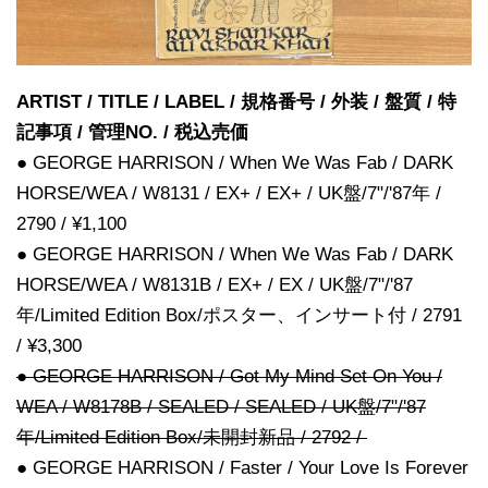
ARTIST / TITLE / LABEL / 規格番号 / 外装 / 盤質 / 特
記事項 / 管理NO. / 税込売価
● GEORGE HARRISON / When We Was Fab / DARK
HORSE/WEA / W8131 / EX+ / EX+ / UK盤/7"/'87年 /
2790 / ¥1,100
● GEORGE HARRISON / When We Was Fab / DARK
HORSE/WEA / W8131B / EX+ / EX / UK盤/7"/'87
年/Limited Edition Box/ポスター、インサート付 / 2791
/ ¥3,300
● GEORGE HARRISON / Got My Mind Set On You /
WEA / W8178B / SEALED / SEALED / UK盤/7"/'87
年/Limited Edition Box/未開封新品 / 2792 /
● GEORGE HARRISON / Faster / Your Love Is Forever