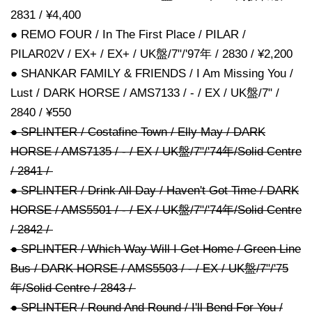
2831 / ¥4,400
● REMO FOUR / In The First Place / PILAR /
PILAR02V / EX+ / EX+ / UK盤/7"/'97年 / 2830 / ¥2,200
● SHANKAR FAMILY & FRIENDS / I Am Missing You /
Lust / DARK HORSE / AMS7133 / - / EX / UK盤/7" /
2840 / ¥550
● SPLINTER / Costafine Town / Elly May / DARK
HORSE / AMS7135 / - / EX / UK盤/7"/'74年/Solid Centre
/ 2841 /
● SPLINTER / Drink All Day / Haven't Got Time / DARK
HORSE / AMS5501 / - / EX / UK盤/7"/'74年/Solid Centre
/ 2842 /
● SPLINTER / Which Way Will I Get Home / Green Line
Bus / DARK HORSE / AMS5503 / - / EX / UK盤/7"/'75
年/Solid Centre / 2843 /
● SPLINTER / Round And Round / I'll Bend For You /