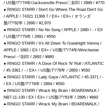
/ US盤/7"/'74年/Jacksonville Press/〇刻印 / 2889 / ¥770
● RINGO STARR / Don't Go Where The Road Don't Go
/ APPLE / 74321 11369 7 / EX+ / EX+ / オランダ
盤/7"/'92年 / 2890 / ¥2,970
● RINGO STARR / No No Song / APPLE / 1880 / - / EX
/ US盤/7"/'75年 / 2891 / ¥550
● RINGO STARR / It's All Down To Goodnight Vienna /
APPLE / 1882 / EX / EX+ / US盤/7"/'74年/Winchester
Press/-◁刻印 / 2892 / ¥880
● RINGO STARR / A Dose Of Rock 'N' Roll / ATLANTIC
/ 45-3361 / - / EX+ / US盤/7"/'76年 / 2893 / ¥550
● RINGO STARR / Lady Gaye / ATLANTIC / 45-3371 / -
/ EX / US盤/7"/'76年 / 2894 / ¥550
● RINGO STARR / Wrack My Brain / BOARDWALK /
NB7-11-130 / EX / EX+ / US盤/7"/'81年 / 2895 / ¥660
● RINGO STARR / Wrack My Brain / BOARDWALK /