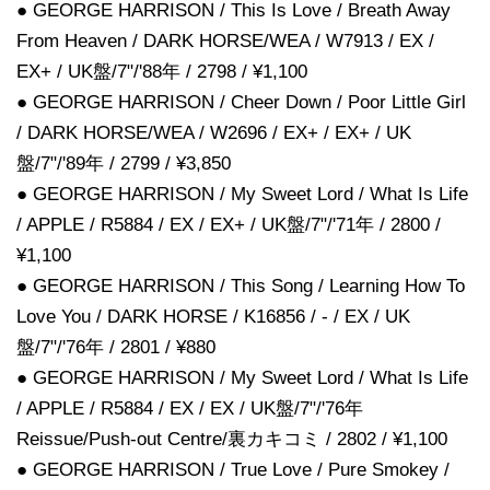
● GEORGE HARRISON / This Is Love / Breath Away
From Heaven / DARK HORSE/WEA / W7913 / EX /
EX+ / UK盤/7"/'88年 / 2798 / ¥1,100
● GEORGE HARRISON / Cheer Down / Poor Little Girl
/ DARK HORSE/WEA / W2696 / EX+ / EX+ / UK
盤/7"/'89年 / 2799 / ¥3,850
● GEORGE HARRISON / My Sweet Lord / What Is Life
/ APPLE / R5884 / EX / EX+ / UK盤/7"/'71年 / 2800 /
¥1,100
● GEORGE HARRISON / This Song / Learning How To
Love You / DARK HORSE / K16856 / - / EX / UK
盤/7"/'76年 / 2801 / ¥880
● GEORGE HARRISON / My Sweet Lord / What Is Life
/ APPLE / R5884 / EX / EX / UK盤/7"/'76年
Reissue/Push-out Centre/裏カキコミ / 2802 / ¥1,100
● GEORGE HARRISON / True Love / Pure Smokey /