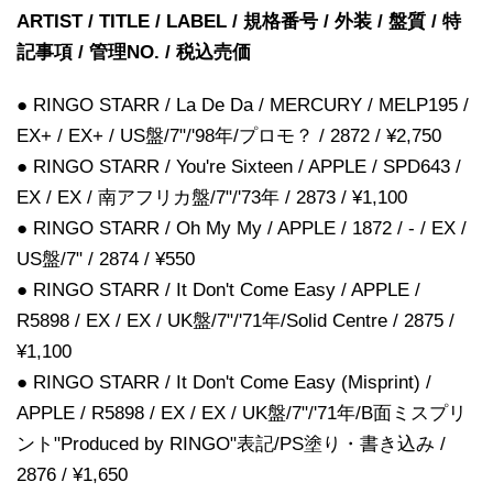
ARTIST / TITLE / LABEL / 規格番号 / 外装 / 盤質 / 特
記事項 / 管理NO. / 税込売価
● RINGO STARR / La De Da / MERCURY / MELP195 /
EX+ / EX+ / US盤/7"/'98年/プロモ？ / 2872 / ¥2,750
● RINGO STARR / You're Sixteen / APPLE / SPD643 /
EX / EX / 南アフリカ盤/7"/'73年 / 2873 / ¥1,100
● RINGO STARR / Oh My My / APPLE / 1872 / - / EX /
US盤/7" / 2874 / ¥550
● RINGO STARR / It Don't Come Easy / APPLE /
R5898 / EX / EX / UK盤/7"/'71年/Solid Centre / 2875 /
¥1,100
● RINGO STARR / It Don't Come Easy (Misprint) /
APPLE / R5898 / EX / EX / UK盤/7"/'71年/B面ミスプリ
ント"Produced by RINGO"表記/PS塗り・書き込み /
2876 / ¥1,650