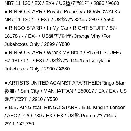
NB7-11-130 / EX / EX+ / US盤/7"/'81年 / 2896 / ¥660
● RINGO STARR / Private Property / BOARDWALK /
NB7-11-130 / - / EX+ / US盤/7"/'82年 / 2897 / ¥550
● RINGO STARR / In My Car / RIGHT STUFF / S7-
18178 / - / EX+ / US盤/7"/'94年/Orange Vinyl/For
Jukeboxes Only / 2899 / ¥880
● RINGO STARR / Wrack My Brain / RIGHT STUFF /
S7-18179 / - / EX+ / US盤/7"/'94年/Red Vinyl/For
Jukeboxes Only / 2900 / ¥880
● ARTISTS UNITED AGAINST APARTHEID(Ringo Starr
参加) / Sun City / MANHATTAN / B50017 / EX / EX / US
盤/7"/'85年 / 2910 / ¥550
● B.B. KING feat. RINGO STARR / B.B. King In London
/ ABC / PRO-730 / EX / EX / US盤/Promo 7"/'71年 /
2911 / ¥2,750