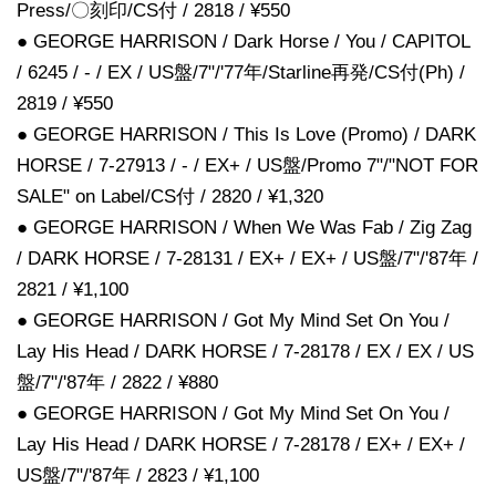
Press/〇刻印/CS付 / 2818 / ¥550
● GEORGE HARRISON / Dark Horse / You / CAPITOL
/ 6245 / - / EX / US盤/7"/'77年/Starline再発/CS付(Ph) /
2819 / ¥550
● GEORGE HARRISON / This Is Love (Promo) / DARK
HORSE / 7-27913 / - / EX+ / US盤/Promo 7"/"NOT FOR
SALE" on Label/CS付 / 2820 / ¥1,320
● GEORGE HARRISON / When We Was Fab / Zig Zag
/ DARK HORSE / 7-28131 / EX+ / EX+ / US盤/7"/'87年 /
2821 / ¥1,100
● GEORGE HARRISON / Got My Mind Set On You /
Lay His Head / DARK HORSE / 7-28178 / EX / EX / US
盤/7"/'87年 / 2822 / ¥880
● GEORGE HARRISON / Got My Mind Set On You /
Lay His Head / DARK HORSE / 7-28178 / EX+ / EX+ /
US盤/7"/'87年 / 2823 / ¥1,100