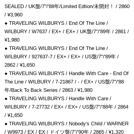
SEALED / UK盤/7"/'88年/Limited Edtion/未開封！ / 2860
/ ¥3,960
● TRAVELING WILBURYS / End Of The Line /
WILBURY / W7637 / EX+ / EX+ / UK盤/7"/'89年 / 2861 /
¥1,980
● TRAVELING WILBURYS / End Of The Line /
WILBURY / 927637-7 / EX+ / EX+ / US盤/7"/'89年 /
2862 / ¥1,650
● TRAVELING WILBURYS / Handle With Care - End Of
The Line / WILBURY / 7-21867 / - / EX+ / US盤/7"/'88
年/Back To Back Series / 2863 / ¥1,980
● TRAVELING WILBURYS / Handle With Care /
WILBURY / 7-27732 / EX+ / EX+ / US盤/7"/'88年 / 2864
/ ¥1,650
● TRAVELING WILBURYS / Nobody's Child / WARNER
/ W9973 / EX / EX / ドイツ盤/7"/'90年 / 2865 / ¥1,320