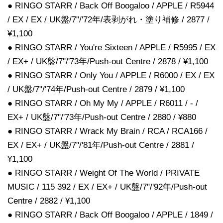
● RINGO STARR / Back Off Boogaloo / APPLE / R5944
/ EX / EX / UK盤/7"/'72年/表剥がれ・塗り補修 / 2877 /
¥1,100
● RINGO STARR / You're Sixteen / APPLE / R5995 / EX
/ EX+ / UK盤/7"/'73年/Push-out Centre / 2878 / ¥1,100
● RINGO STARR / Only You / APPLE / R6000 / EX / EX
/ UK盤/7"/'74年/Push-out Centre / 2879 / ¥1,100
● RINGO STARR / Oh My My / APPLE / R6011 / - /
EX+ / UK盤/7"/'73年/Push-out Centre / 2880 / ¥880
● RINGO STARR / Wrack My Brain / RCA / RCA166 /
EX / EX+ / UK盤/7"/'81年/Push-out Centre / 2881 /
¥1,100
● RINGO STARR / Weight Of The World / PRIVATE
MUSIC / 115 392 / EX / EX+ / UK盤/7"/'92年/Push-out
Centre / 2882 / ¥1,100
● RINGO STARR / Back Off Boogaloo / APPLE / 1849 /