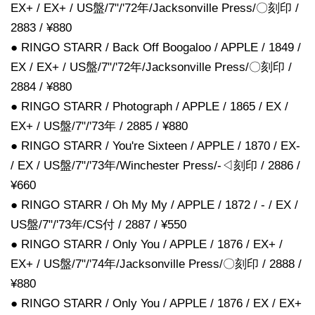
EX+ / EX+ / US盤/7"/'72年/Jacksonville Press/〇刻印 /
2883 / ¥880
● RINGO STARR / Back Off Boogaloo / APPLE / 1849 /
EX / EX+ / US盤/7"/'72年/Jacksonville Press/〇刻印 /
2884 / ¥880
● RINGO STARR / Photograph / APPLE / 1865 / EX /
EX+ / US盤/7"/'73年 / 2885 / ¥880
● RINGO STARR / You're Sixteen / APPLE / 1870 / EX-
/ EX / US盤/7"/'73年/Winchester Press/-◁刻印 / 2886 /
¥660
● RINGO STARR / Oh My My / APPLE / 1872 / - / EX /
US盤/7"/'73年/CS付 / 2887 / ¥550
● RINGO STARR / Only You / APPLE / 1876 / EX+ /
EX+ / US盤/7"/'74年/Jacksonville Press/〇刻印 / 2888 /
¥880
● RINGO STARR / Only You / APPLE / 1876 / EX / EX+