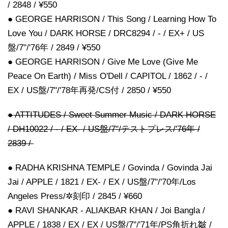
/ 2848 / ¥550
● GEORGE HARRISON / This Song / Learning How To
Love You / DARK HORSE / DRC8294 / - / EX+ / US
盤/7"/'76年 / 2849 / ¥550
● GEORGE HARRISON / Give Me Love (Give Me
Peace On Earth) / Miss O'Dell / CAPITOL / 1862 / - /
EX / US盤/7"/'78年再発/CS付 / 2850 / ¥550
● ATTITUDES / Sweet Summer Music / DARK HORSE
/ DH10022 / - / EX- / US盤/7"/テストプレス/'76年 /
2839 /
● RADHA KRISHNA TEMPLE / Govinda / Govinda Jai
Jai / APPLE / 1821 / EX- / EX / US盤/7"/'70年/Los
Angeles Press/✲刻印 / 2845 / ¥660
● RAVI SHANKAR - ALIAKBAR KHAN / Joi Bangla /
APPLE / 1838 / EX / EX / US盤/7"/'71年/PS角折れ皺 /