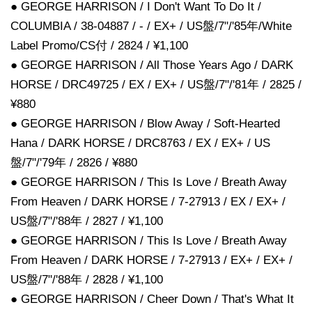
● GEORGE HARRISON / I Don't Want To Do It /
COLUMBIA / 38-04887 / - / EX+ / US盤/7"/'85年/White
Label Promo/CS付 / 2824 / ¥1,100
● GEORGE HARRISON / All Those Years Ago / DARK
HORSE / DRC49725 / EX / EX+ / US盤/7"/'81年 / 2825 /
¥880
● GEORGE HARRISON / Blow Away / Soft-Hearted
Hana / DARK HORSE / DRC8763 / EX / EX+ / US
盤/7"/'79年 / 2826 / ¥880
● GEORGE HARRISON / This Is Love / Breath Away
From Heaven / DARK HORSE / 7-27913 / EX / EX+ /
US盤/7"/'88年 / 2827 / ¥1,100
● GEORGE HARRISON / This Is Love / Breath Away
From Heaven / DARK HORSE / 7-27913 / EX+ / EX+ /
US盤/7"/'88年 / 2828 / ¥1,100
● GEORGE HARRISON / Cheer Down / That's What It