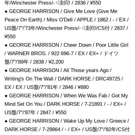
年/Winchester Press/-◁刻印 / 2836 / ¥550
● GEORGE HARRISON / Give Me Love (Give Me
Peace On Earth) / Miss O'Dell / APPLE / 1862 / - / EX /
US盤/7"/'73年/Winchester Press/-◁刻印/CS付 / 2837 /
¥550
● GEORGE HARRISON / Cheer Down / Poor Little Girl
/ WARNER BROS. / 922 696-7 / EX / EX+ / ドイツ
盤/7"/'89年 / 2838 / ¥2,200
● GEORGE HARRISON / All Those years Ago /
Writing's On The Wall / DARK HORSE / DRC49725 /
EX / EX / US盤/7"/'81年 / 2846 / ¥880
● GEORGE HARRISON / When We Was Fab / Got My
Mind Set On You / DARK HORSE / 7-21891 / - / EX+ /
US盤/7"/'87年 / 2847 / ¥550
● GEORGE HARRISON / Wake Up My Love / Greece /
DARK HORSE / 7-29864 / - / EX+ / US盤/7"/'82年/CS付