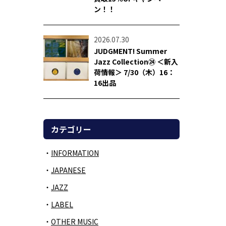
ン！！
2026.07.30
JUDGMENT! Summer
Jazz Collection㉔ ＜新入
荷情報＞ 7/30（木）16：
16出品
カテゴリー
INFORMATION
JAPANESE
JAZZ
LABEL
OTHER MUSIC