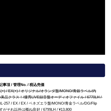
/ 特記事項 / 管理No. / 税込売価
48084L / EX(+) / EX(+) / オリジナル/オランダ盤/MONO/青銀ラベル/内
度の美品クラス！/優秀LIVE録音盤オーディオファイル / 6770LH /
 Vox / BL-257 / EX / EX / ベネズエラ盤/MONO/青金ラベル/DG/Flip
れ以外は概ね良好 / 6799LH / ¥13,800