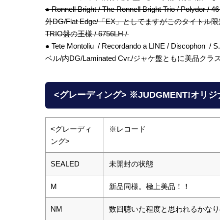
● Ronnell Bright / The Ronnell Bright Trio / 
外DG/Flat Edge/「EX」としてますがこのタイト
TRIO盤の王様 / 6756LH /
● Tete Montoliu / Recordando a LINE / Discoph
ベル/内DG/Laminated Cvr./ジャケ盤ともに美品クラス！ / 
<グレーディング> ※JUDGMENT!オリ
<グレーディ
※レコード
ング>
SEALED
未開封の状態
M
新品同様。極上美品！！
NM
数回聴いた程度と思われるかなり