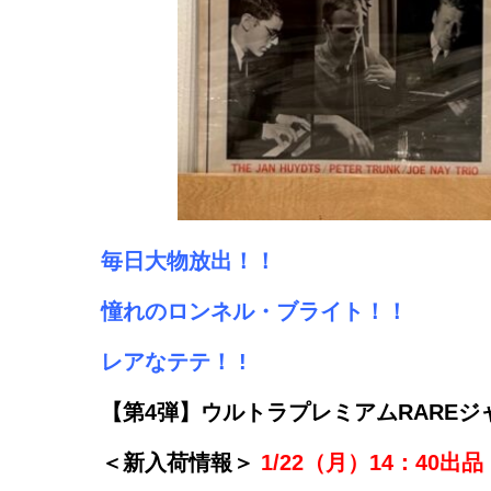
毎日大物放出！！
憧れのロンネル・ブライト！！
レアなテテ！ !
【第4弾】ウルトラプレミアムRARE
＜新入荷情報＞
1/22（月）14：40出品