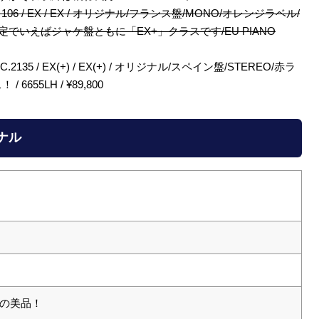
Polydor / 46 106 / EX / EX / オリジナル/フランス盤/MONO/オレンジラベル/
ル限定でいえばジャケ盤ともに「EX+」クラスです/EU PIANO
on / S.C.2135 / EX(+) / EX(+) / オリジナル/スペイン盤/STEREO/赤ラ
6655LH / ¥89,800
ジナル
の美品！