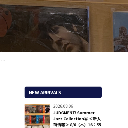
付
NEW ARRIVALS
2026.08.06
JUDGMENT! Summer
Jazz Collection㉗ ＜新入
荷情報＞ 8/6（木）16：55