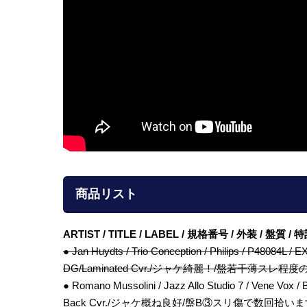
商品リスト
ARTIST / TITLE / LABEL / 規格番号 / 外装 / 盤質 
● Jan Huydts / Trio Conception / Philips / P
DG/Laminated Cvr./ジャケ綺麗！/盤若干薄スレ程
● Romano Mussolini / Jazz Allo Studio 7 / Vene
Back Cvr./ジャケ概ね良好/盤B③スリ傷で数回拾いますがそ