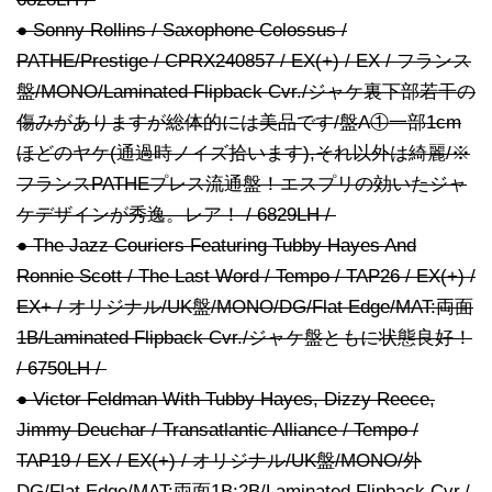
● Sonny Rollins / Saxophone Colossus /
PATHE/Prestige / CPRX240857 / EX(+) / EX / フランス
盤/MONO/Laminated Flipback Cvr./ジャケ裏下部若干の
傷みがありますが総体的には美品です/盤A①一部1cm
ほどのヤケ(通過時ノイズ拾います),それ以外は綺麗/※
フランスPATHEプレス流通盤！エスプリの効いたジャ
ケデザインが秀逸。レア！ / 6829LH /
● The Jazz Couriers Featuring Tubby Hayes And
Ronnie Scott / The Last Word / Tempo / TAP26 / EX(+) /
EX+ / オリジナル/UK盤/MONO/DG/Flat Edge/MAT:両面
1B/Laminated Flipback Cvr./ジャケ盤ともに状態良好！
/ 6750LH /
● Victor Feldman With Tubby Hayes, Dizzy Reece,
Jimmy Deuchar / Transatlantic Alliance / Tempo /
TAP19 / EX / EX(+) / オリジナル/UK盤/MONO/外
DG/Flat Edge/MAT:両面1B:2B/Laminated Flipback Cvr./