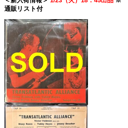
＜新入荷情報＞
1/23（火）18：45出品
※
通販リスト付