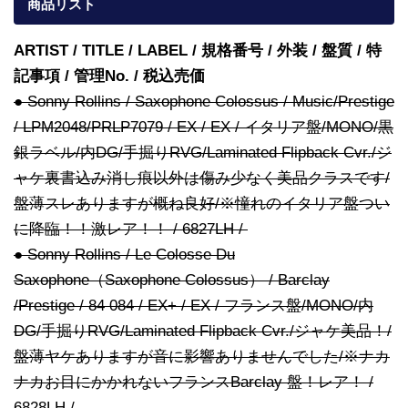
商品リスト
ARTIST / TITLE / LABEL / 規格番号 / 外装 / 盤質 / 特
記事項 / 管理No. / 税込売価
● Sonny Rollins / Saxophone Colossus / Music/Prestige
/ LPM2048/PRLP7079 / EX / EX / イタリア盤/MONO/黒
銀ラベル/内DG/手掘りRVG/Laminated Flipback Cvr./ジ
ャケ裏書込み消し痕以外は傷み少なく美品クラスです/
盤薄スレありますが概ね良好/※憧れのイタリア盤つい
に降臨！！激レア！！ / 6827LH /
● Sonny Rollins / Le Colosse Du
Saxophone（Saxophone Colossus） / Barclay
/Prestige / 84 084 / EX+ / EX / フランス盤/MONO/内
DG/手掘りRVG/Laminated Flipback Cvr./ジャケ美品！/
盤薄ヤケありますが音に影響ありませんでした/※ナカ
ナカお目にかかれないフランスBarclay 盤！レア！ /
6828LH /