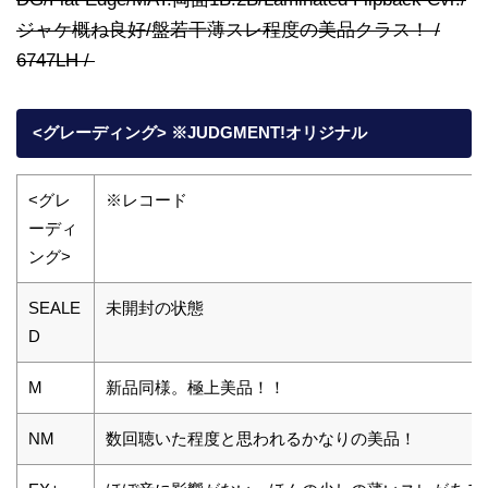
ジャケ概ね良好/盤若干薄スレ程度の美品クラス！ /
6747LH /
<グレーディング> ※JUDGMENT!オリジナル
<グレ
※レコード
ーディ
ング>
SEALE
未開封の状態
D
M
新品同様。極上美品！！
NM
数回聴いた程度と思われるかなりの美品！