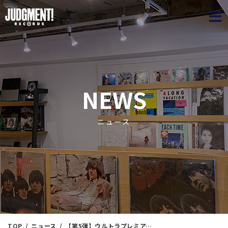
JUDGME
NEWS
ニュース
TOP
ニュース
【第5弾】ウルトラプレミアムRAREジャズ廃盤マラソン放出 ＜新入荷情報＞ 1/23（火）18：45出品 ※通販リスト付