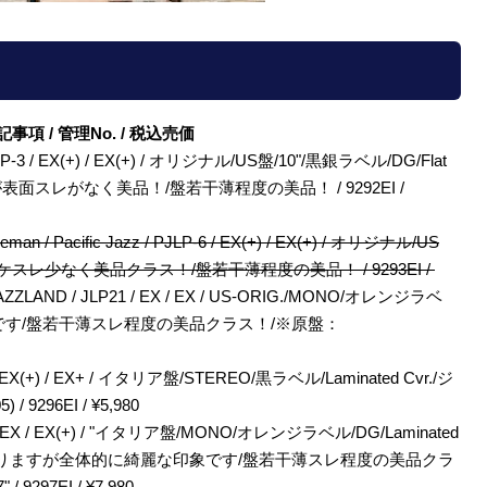
/ 特記事項 / 管理No. / 税込売価
z / PJLP-3 / EX(+) / EX(+) / オリジナル/US盤/10"/黒銀ラベル/DG/Flat
ますが表面スレがなく美品！/盤若干薄程度の美品！ / 9292EI /
reeman / Pacific Jazz / PJLP-6 / EX(+) / EX(+) / オリジナル/US
./ジャケスレ少なく美品クラス！/盤若干薄程度の美品！ / 9293EI /
ings / JAZZLAND / JLP21 / EX / EX / US-ORIG./MONO/オレンジラベ
です/盤若干薄スレ程度の美品クラス！/※原盤：
M3035 / EX(+) / EX+ / イタリア盤/STEREO/黒ラベル/Laminated Cvr./ジ
296EI / ¥5,980
LVP171 / EX / EX(+) / "イタリア盤/MONO/オレンジラベル/DG/Laminated
痕ありますが全体的に綺麗な印象です/盤若干薄スレ程度の美品クラ
 9297EI / ¥7,980