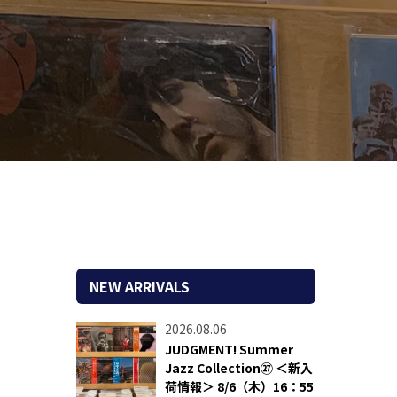
NEW ARRIVALS
2026.08.06
JUDGMENT! Summer
Jazz Collection㉗ ＜新入
荷情報＞ 8/6（木）16：55