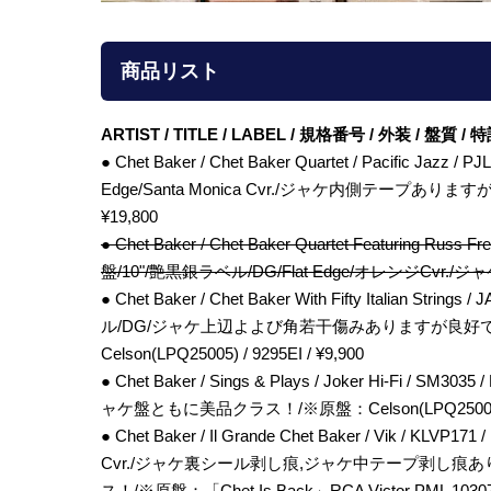
商品リスト
ARTIST / TITLE / LABEL / 規格番号 / 外装 / 盤質 
● Chet Baker / Chet Baker Quartet / Pacific Jaz
Edge/Santa Monica Cvr./ジャケ内側テープあり
¥19,800
● Chet Baker / Chet Baker Quartet Featuring Russ F
盤/10"/艶黒銀ラベル/DG/Flat Edge/オレンジCvr
● Chet Baker / Chet Baker With Fifty Italian Str
ル/DG/ジャケ上辺よよび角若干傷みありますが良好
Celson(LPQ25005) / 9295EI / ¥9,900
● Chet Baker / Sings & Plays / Joker Hi-Fi / S
ャケ盤ともに美品クラス！/※原盤：Celson(LPQ25005) / 9
● Chet Baker / Il Grande Chet Baker / Vik / K
Cvr./ジャケ裏シール剥し痕,ジャケ中テープ剥し
ス！/※原盤：「Chet Is Back」RCA Victor PML 10307" /