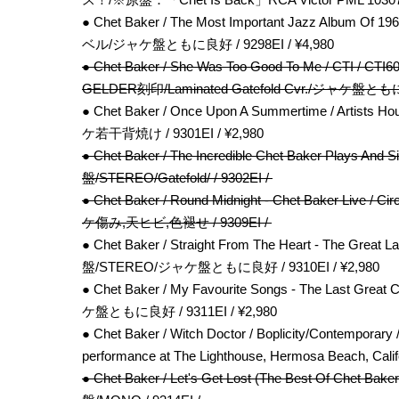
● Chet Baker / The Most Important Jazz Album Of
ベル/ジャケ盤ともに良好 / 9298EI / ¥4,980
● Chet Baker / She Was Too Good To Me / CTI 
GELDER刻印/Laminated Gatefold Cvr./ジャケ盤ともに
● Chet Baker / Once Upon A Summertime / Artists
ケ若干背焼け / 9301EI / ¥2,980
● Chet Baker / The Incredible Chet Baker Plays A
盤/STEREO/Gatefold/ / 9302EI /
● Chet Baker / Round Midnight - Chet Baker Liv
ケ傷み,天ヒビ,色褪せ / 9309EI /
● Chet Baker / Straight From The Heart - The Great Las
盤/STEREO/ジャケ盤ともに良好 / 9310EI / ¥2,980
● Chet Baker / My Favourite Songs - The Last Gre
ケ盤ともに良好 / 9311EI / ¥2,980
● Chet Baker / Witch Doctor / Boplicity/Contempo
performance at The Lighthouse, Hermosa Beach, Califo
● Chet Baker / Let's Get Lost (The Best Of Chet Baker 