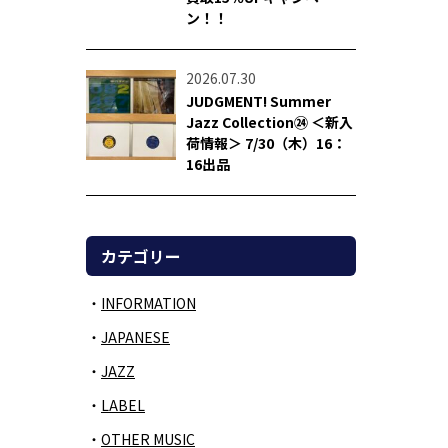
ン！！
2026.07.30
JUDGMENT! Summer
Jazz Collection㉔ ＜新入
荷情報＞ 7/30（木）16：
16出品
カテゴリー
INFORMATION
JAPANESE
JAZZ
LABEL
OTHER MUSIC