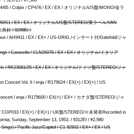
 1964/65 / Colpix / CP476 / EX / EX / オリジナル/US盤/MONO/金ラ
/ CTI6050S1 / EX / EX / オリジナル/US盤/STEREO/黄ラベル/VAN
良好 / 9299EI /
 House / AH9411 / EX / EX+ / US-ORIG./インサート付/Gatefold/ジャ
nd Sings / Carosello / CLN25075 / EX / EX / オリジナル/イタリア
e / Circle / RK23581/25 / EX / EX / オリジナル/ドイツ盤/STEREO/ジャ
t Concert Vol. II / enja / R179624 / EX(+) / EX(+) / US
at Concert / enja / R179600 / EX(+) / EX+ / カナダ盤/STEREO/ジャ
rary / COP033 / EX(+) / EX(+) / UK盤/STEREO/※未発表Recorded in
rnia; Sunday, September 13, 1953. / 9312EI / ¥2,980
Sings) / Pacific Jazz/Capitol / C1-92932 / EX+ / EX / US