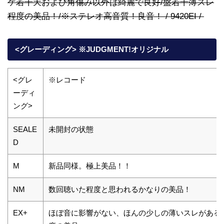
ケ若干天および角傷み以外は綺麗で良好/盤若干薄スレ
程度の美品！/※ステレオ高音質！良音！ / 9420EI /
<グレーディング> ※JUDGMENT!オリジナル
<グレ
※レコード
ーディ
ング>
SEALE
未開封の状態
D
M
新品同様。極上美品！！
NM
数回聴いた程度と思われるかなりの美品！
EX+
ほぼ音に影響がない、ほんの少しの薄いスレがある