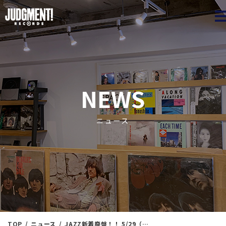
JUDGME
NEWS
ニュース
TOP
ニュース
JAZZ新着廃盤！！ 5/29（水）14：25出品 ※通販リスト付