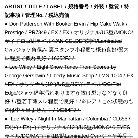
ARTIST / TITLE / LABEL / 規格番号 / 外装 / 盤質 / 特
記事項 / 管理No. / 税込売価
● Don Patterson With Booker Ervin / Hip Cake Walk /
Prestige / PR7349 / EX / EX / オリジナル/US盤/MONO/
サイドロゴ紺ラベル/VAN GELDER刻印/Laminated
Cvr./ジャケ角傷み,裏スタンプ小程度で概ね良好/盤ス
レ程度で概ね良好 / 16352FJ /
● Lee Wiley / Eight Show Tunes From Scores by
George Gershwin / Liberty Music Shop / LMS-1004 / EX
/ EX / オリジナル(10")/US盤/10"/白ラベル/DG/Flat
Edge/ジャケ経年汚れありますが抜け裂けなどなく良
好！/盤若干薄スレ程度で良好！/※レア！この状態のも
のは中々出ません！ / 16354FJ /
● Lee Wiley / Night In Manhattan / Columbia / CL656 /
EX(+) / EX(+) / オリジナル(12")/US盤/MONO/６EYES
ラベル/DG/MAT両面1B/貼Laminated Cvr./ジャケ美品！