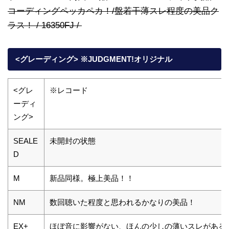
コーディングペッカペカ！/盤若干薄スレ程度の美品ク
ラス！ / 16350FJ /
<グレーディング> ※JUDGMENT!オリジナル
<グレ
※レコード
ーディ
ング>
SEALE
未開封の状態
D
M
新品同様。極上美品！！
NM
数回聴いた程度と思われるかなりの美品！
EX+
ほぼ音に影響がない、ほんの少しの薄いスレがある