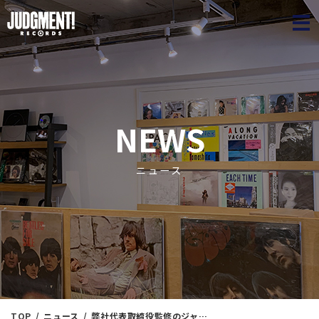
JUDGME
NEWS
ニュース
TOP
ニュース
弊社代表取締役監修のジャズ名盤アナログ盤2タイトル、2025年6月4日発売