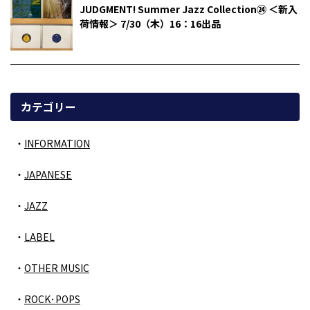
JUDGMENT! Summer Jazz Collection㉔ ＜新入
荷情報＞ 7/30（木）16：16出品
カテゴリー
INFORMATION
JAPANESE
JAZZ
LABEL
OTHER MUSIC
ROCK･POPS