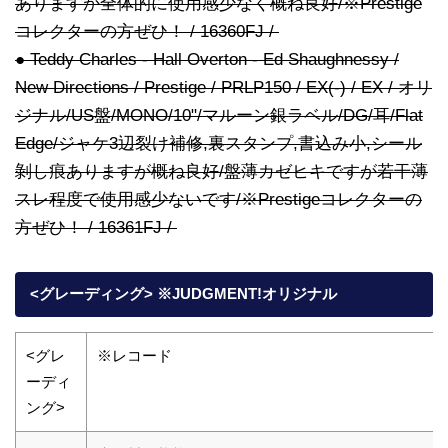
ありますが全体的に使用感少なく概ね良好/※Prestige
コレクターの方ぜひ！ / 16360FJ /
● Teddy Charles - Hall Overton - Ed Shaughnessy /
New Directions / Prestige / PRLP150 / EX(-) / EX / オリ
ジナル/US盤/MONO/10"/マルーン銀ラベル/DG/耳/Flat
Edge/ジャケ3辺裂け補修,裏スタンプ,書込み小,シール
剝し痕ありますが概ね良好/盤薄カゼヒキですが若干薄
スレ程度で使用感少ないです/※Prestigeコレクターの
方ぜひ！ / 16361FJ /
<グレーディング> ※JUDGMENT!オリジナル
<グレ
※レコード
ーディ
ング>