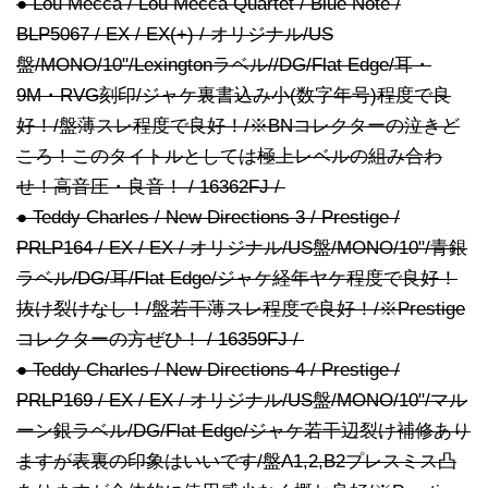
● Lou Mecca / Lou Mecca Quartet / Blue Note /
BLP5067 / EX / EX(+) / オリジナル/US
盤/MONO/10"/Lexingtonラベル//DG/Flat Edge/耳・
9M・RVG刻印/ジャケ裏書込み小(数字年号)程度で良
好！/盤薄スレ程度で良好！/※BNコレクターの泣きど
ころ！このタイトルとしては極上レベルの組み合わ
せ！高音圧・良音！ / 16362FJ /
● Teddy Charles / New Directions 3 / Prestige /
PRLP164 / EX / EX / オリジナル/US盤/MONO/10"/青銀
ラベル/DG/耳/Flat Edge/ジャケ経年ヤケ程度で良好！
抜け裂けなし！/盤若干薄スレ程度で良好！/※Prestige
コレクターの方ぜひ！ / 16359FJ /
● Teddy Charles / New Directions 4 / Prestige /
PRLP169 / EX / EX / オリジナル/US盤/MONO/10"/マル
ーン銀ラベル/DG/Flat Edge/ジャケ若干辺裂け補修あり
ますが表裏の印象はいいです/盤A1,2,B2プレスミス凸