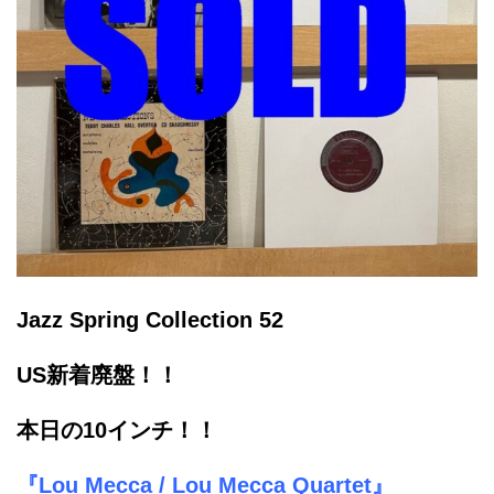
Jazz Spring Collection 52
US新着廃盤！！
本日の10インチ！！
『Lou Mecca / Lou Mecca Quartet』