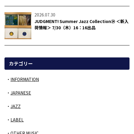
2026.07.30
JUDGMENT! Summer Jazz Collection㉔ ＜新入
荷情報＞ 7/30（木）16：16出品
カテゴリー
INFORMATION
JAPANESE
JAZZ
LABEL
OTHER MUSIC