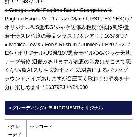
好！ / 16377FJ /
● George Lewis' Ragtime Band / George Lewis'
Ragtime Band - Vol. 1 / Jazz Man / LJ331 / EX / EX(+) /
オリジナル/US盤/DG/ジャケ辺傷み程度で概ね良好/盤
若干薄スレ程度の美品クラス！/※レア！ / 16378FJ /
● Monica Lewis / Fools Rush In / Jubilee / LP20 / EX- /
EX- / オリジナル/US盤/10"/黒金ラベル/DG/ジャケ天地
テープ補修,辺傷みありますが表裏の印象はそこまで悪
くない/盤A1スリキズ若干ノイズ,材質によるバックグ
ラウンドノイズありますが音圧高く歌および演奏を十
分に楽しめます / 16379FJ / ¥24,800
<グレーディング> ※JUDGMENT!オリジナル
<グレ
※レコード
ーディ