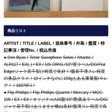
商品リスト
ARTIST / TITLE / LABEL / 規格番号 / 外装 / 盤質 / 特
記事項 / 管理No. / 税込売価
● Don Byas / Tenor Saxophone Solos / Atlantic /
ALR117 / EX(-) / EX / US-ORIG./10"/黄ラベル/DG/Flat
Edge/ジャケ若干裂け程度で良好！/盤若干薄スレ程度
の美品クラス！10インチなのに193gもある重量盤/※レ
ア！ / 16376FJ /
● Flip Phillips / Flip Phillips Quartet / Mercury / MGC-
105 / EX / EX / オリジナル/US盤/10"/艶黒金ラベル/DG/
ジャケ若干裂けありますが概ね良好/盤薄スレ程度で良