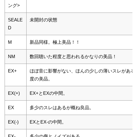
ング>
SEALE
未開封の状態
D
M
新品同様。極上美品！！
NM
数回聴いた程度と思われるかなりの美品！
EX+
ほぼ音に影響がない、ほんの少しの薄いスレがある
度の美品。
EX(+)
EX+とEXの中間。
EX
多少のスレはあるが概ね良品。
EX(-)
EXとEX-の中間。
EX-
多少の傷とノイズがある。