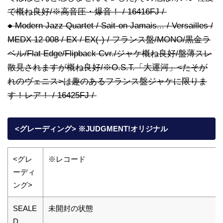
で概ね良好/※高音圧・爆音！ / 16416FJ /
● Modern Jazz Quartet / Sait-on Jamais... / Versailles /
MEDX 12 008 / EX / EX(-) / フランス盤/MONO/黒金ラ
ベル/Flat Edge/Flipback Cvr./ジャケ概ね良好/盤薄スレ
散見されますが概ね良好/※O.S.T.「大運河」<たそが
れのヴェニス>は趣のあるフランス盤ジャケに限りま
す！レア！ / 16425FJ /
<グレーディング> ※JUDGMENT!オリジナル
<グレ
※レコード
ーディ
ング>
SEALE
未開封の状態
D