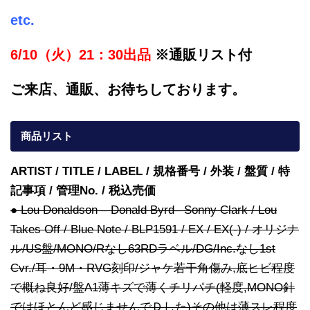
etc.
6/10（火）21：30出品
※通販リスト付
ご来店、通販、お待ちしております。
商品リスト
ARTIST / TITLE / LABEL / 規格番号 / 外装 / 盤質 / 特
記事項 / 管理No. / 税込売価
● Lou Donaldson – Donald Byrd– Sonny Clark / Lou
Takes Off / Blue Note / BLP1591 / EX / EX(-) / オリジナ
ル/US盤/MONO/Rなし63RDラベル/DG/Inc.なし1st
Cvr./耳・9M・RVG刻印/ジャケ若干角傷み,底ヒビ程度
で概ね良好/盤A1薄キズで薄くチリパチ(軽度,MONO針
ではほとんど感じませんでＤした)その他は薄スレ程度