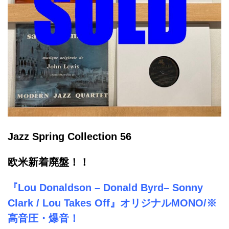
Jazz Spring Collection 56
欧米新着廃盤！！
『Lou Donaldson – Donald Byrd– Sonny
Clark / Lou Takes Off』オリジナルMONO/※
高音圧・爆音！