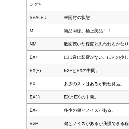
ング>
SEALED
未開封の状態
M
新品同様。極上美品！！
NM
数回聴いた程度と思われるかなり
EX+
ほぼ音に影響がない、ほんの少し
EX(+)
EX+とEXの中間。
EX
多少のスレはあるが概ね良品。
EX(-)
EXとEX-の中間。
EX-
多少の傷とノイズがある。
VG+
傷とノイズがあるが我慢できる程