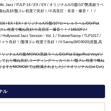
 Pacific Jazz / PJLP-14 / EX / EX / オリジナル/US盤/10"/艶黒銀ラベ
ケ角打ち程度で概ね良好/盤スレ程度で良好！/※高音圧・良音・爆音！！ /
 / BCP1016 / EX / EX / オリジナル/US盤/10"/ローレルラベル/DG/Flat
/盤スレ程度で概ね良好/※高音圧・爆音！！ / 16532FJ /
 Hollywood Jazz Session - Vol. 1 / Trutone/Savoy / TLP1017 /
Edge/ジャケ良好！/盤薄スレ程度で良好！/※Savoy(MG9020)原盤,高
 / EX / オリジナル/US盤/MONO/黒銀ラベル/DG/Flat Edge/Red Vinyl/ジ
しており概ね良好,コーディングペッカペカ！/盤スレ程度で概ね
がMONO針では軽減されました) / ※オリジナル(1st Cvr.)
ジナル