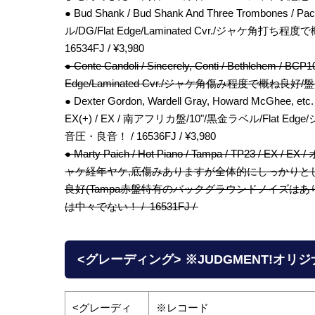
● Bud Shank / Bud Shank And Three Trombones /
ル/DG/Flat Edge/Laminated Cvr./ジャ
16534FJ / ¥3,980
● Conte Candoli / Sincerely, Conti / Bethlehem
Edge/Laminated Cvr./ジャケ角傷み程度で概ね良好
● Dexter Gordon, Wardell Gray, Howard McGhee, etc. /
EX(+) / EX / 南アフリカ盤/10"/黒金ラベル/Flat 
音圧・良音！ / 16536FJ / ¥3,980
● Marty Paich / Hot Piano / Tampa / TP23 / EX
ャケ経年ヤケ,底傷みありますが全体的にしっかりと
良好(Tampa赤盤特有のバックグラウンドノイズはあります
は中々でない！ / 16531FJ /
<グレーディング> ※JUDGMENT!オリ
<グレーディ
※レコード