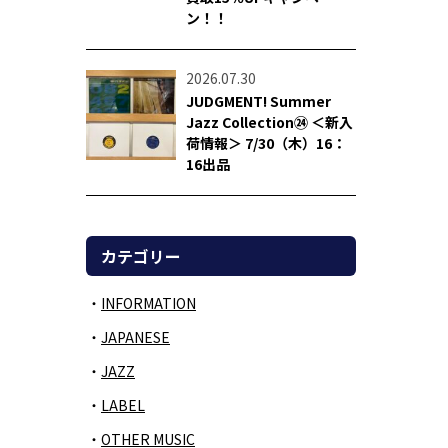
ン！！
2026.07.30
JUDGMENT! Summer
Jazz Collection㉔ ＜新入
荷情報＞ 7/30（木）16：
16出品
カテゴリー
INFORMATION
JAPANESE
JAZZ
LABEL
OTHER MUSIC