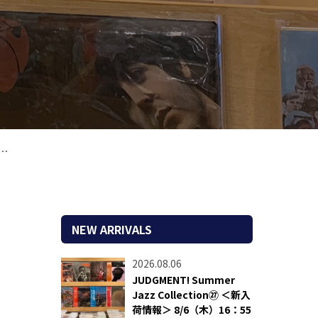
NEW ARRIVALS
2026.08.06
JUDGMENT! Summer
Jazz Collection㉗ ＜新入
荷情報＞ 8/6（木）16：55