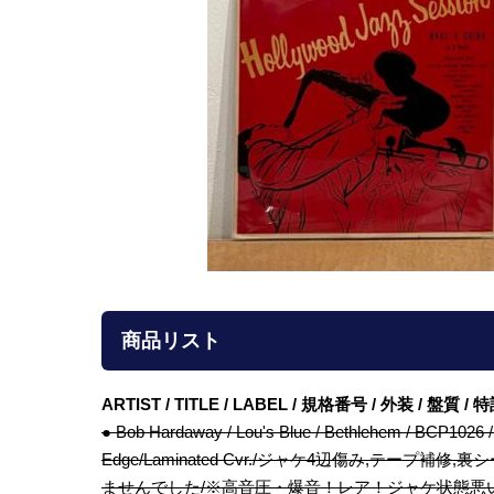
商品リスト
ARTIST / TITLE / LABEL / 規格番号 / 外装 / 盤質 
● Bob Hardaway / Lou's Blue / Bethlehem / BC
Edge/Laminated Cvr./ジャケ4辺傷み,テ
ませんでした/※高音圧・爆音！レア！ジャケ状態悪いためお