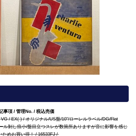
/ 特記事項 / 管理No. / 税込売価
P1026 / VG / EX(-) / オリジナル/US盤/10"/ローレルラベル/DG/Flat
ープ補修,裏シール剝し痕小/盤目立つスレが数箇所ありますが音に影響を感じ
買い得！ / 16533FJ /