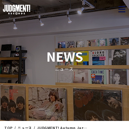
JUDGME
NEWS
ニュース
TOP
ニュース
JUDGMENT! Autumn Jazz Collection ① ＜新入荷情報＞ 9/3（水）17：00出品 ※通販リスト付