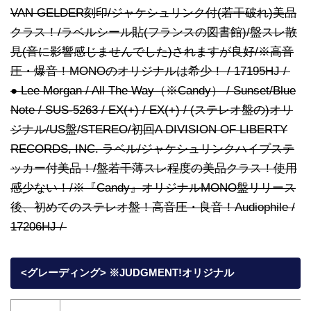
VAN GELDER刻印/ジャケシュリンク付(若干破れ)美品
クラス！/ラベルシール貼(フランスの図書館)/盤スレ散
見(音に影響感じませんでした)されますが良好/※高音
圧・爆音！MONOのオリジナルは希少！ / 17195HJ /
● Lee Morgan / All The Way（※Candy） / Sunset/Blue
Note / SUS-5263 / EX(+) / EX(+) / (ステレオ盤の)オリ
ジナル/US盤/STEREO/初回A DIVISION OF LIBERTY
RECORDS, INC. ラベル/ジャケシュリンクハイプステ
ッカー付美品！/盤若干薄スレ程度の美品クラス！使用
感少ない！/※『Candy』オリジナルMONO盤リリース
後、初めてのステレオ盤！高音圧・良音！Audiophile /
17206HJ /
<グレーディング> ※JUDGMENT!オリジナル