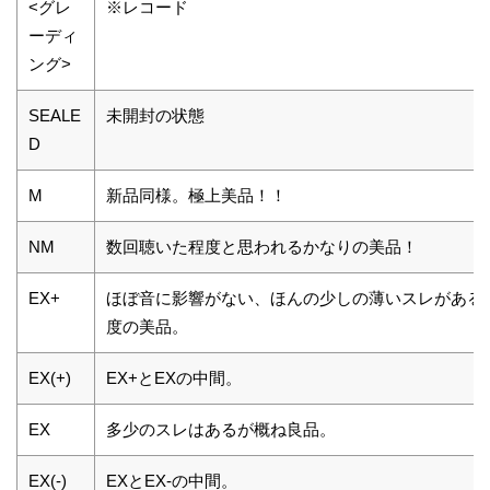
<グレ
※レコード
ーディ
ング>
SEALE
未開封の状態
D
M
新品同様。極上美品！！
NM
数回聴いた程度と思われるかなりの美品！
EX+
ほぼ音に影響がない、ほんの少しの薄いスレがある
度の美品。
EX(+)
EX+とEXの中間。
EX
多少のスレはあるが概ね良品。
EX(-)
EXとEX-の中間。