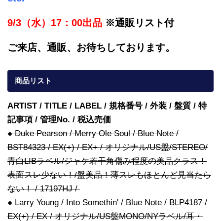
9/3（水）17：00出品
※通販リスト付
ご来店、通販、お待ちしております。
商品リスト
ARTIST / TITLE / LABEL / 規格番号 / 外装 / 盤質 / 特
記事項 / 管理No. / 税込売価
● Duke Pearson / Merry Ole Soul / Blue Note /
BST84323 / EX(+) / EX+ / オリジナル/US盤/STEREO/
青白LIBラベル/ジャケ若干角傷み程度の美品クラス！
表面スレ少ない！/盤美品！薄スレもほとんど見当たら
ない！ / 17197HJ /
● Larry Young / Into Somethin' / Blue Note / BLP4187 /
EX(+) / EX / オリジナル/US盤MONO/NYラベル/耳・