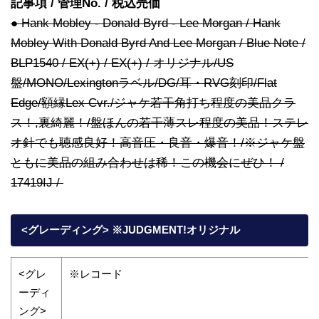
記事項 / 管理No. / 税込売価
● Hank Mobley - Donald Byrd - Lee Morgan / Hank
Mobley With Donald Byrd And Lee Morgan / Blue Note /
BLP1540 / EX(+) / EX(+) / オリジナル/US
盤/MONO/Lexingtonラベル/DG/耳・RVG刻印/Flat
Edge/額縁Lex Cvr./ジャケ若干角打ち程度の美品クラ
ス！,裏綺麗！/盤ほんの若干薄スレ程度の美品！ステレ
オ針でも聴感良好！高音圧・良音・爆音！/※ジャケ盤
ともに美品の組み合わせは稀！この機会にぜひ！ /
17419IJ /
<グレーディング> ※JUDGMENT!オリジナル
<グレ
※レコード
ーディ
ング>