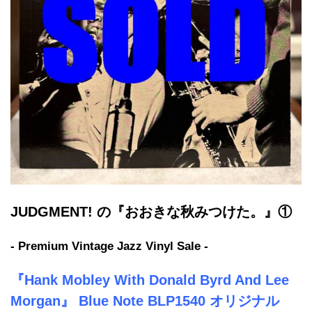
JUDGMENT! の『おおきな秋みつけた。』①
- Premium Vintage Jazz Vinyl Sale -
『Hank Mobley With Donald Byrd And Lee
Morgan』 Blue Note BLP1540 オリジナル