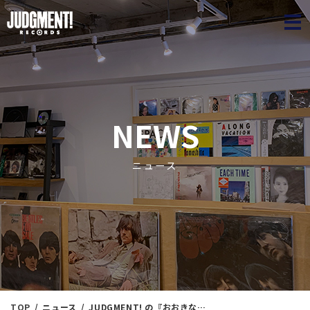
JUDGME
NEWS
ニュース
TOP
ニュース
JUDGMENT! の『おおきな秋みつけた。』① ＜新入荷情報＞ 9/11（木）17：40出品 ※通販リスト付