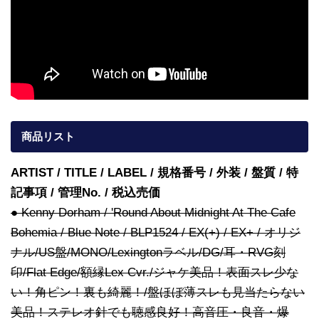
商品リスト
ARTIST / TITLE / LABEL / 規格番号 / 外装 / 盤質 / 特
記事項 / 管理No. / 税込売価
● Kenny Dorham / 'Round About Midnight At The Cafe
Bohemia / Blue Note / BLP1524 / EX(+) / EX+ / オリジ
ナル/US盤/MONO/Lexingtonラベル/DG/耳・RVG刻
印/Flat Edge/額縁Lex Cvr./ジャケ美品！表面スレ少な
い！角ピン！裏も綺麗！/盤ほぼ薄スレも見当たらない
美品！ステレオ針でも聴感良好！高音圧・良音・爆