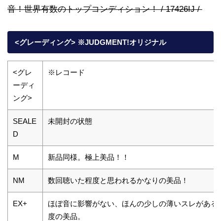
音！世界有数のトップコンディション！ / 17426IJ /
<グレーディング> ※JUDGMENT!オリジナル
<グレ
※レコード
ーディ
ング>
SEALE
未開封の状態
D
M
新品同様。極上美品！！
NM
数回聴いた程度と思われるかなりの美品！
EX+
ほぼ音に影響がない、ほんの少しの薄いスレがある
度の美品。