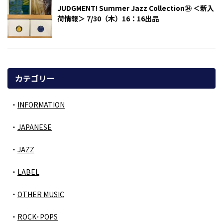
JUDGMENT! Summer Jazz Collection㉔ ＜新入
荷情報＞ 7/30（木）16：16出品
カテゴリー
INFORMATION
JAPANESE
JAZZ
LABEL
OTHER MUSIC
ROCK･POPS