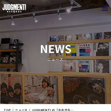
JUDGME
NEWS
ニュース
TOP
ニュース
JUDGMENT! の『おおきな秋みつけた。』⑥ ＜新入荷情報＞ 9/17（水）17：00出品 ※通販リスト付