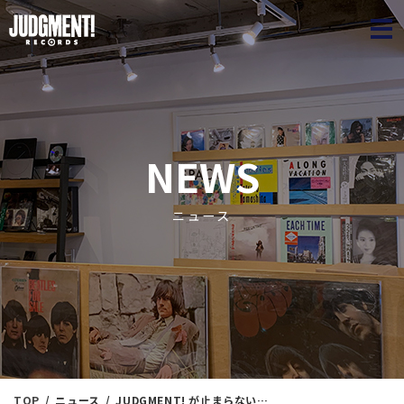
JUDGME
NEWS
ニュース
TOP
ニュース
JUDGMENT! が止まらない。『Autumn in Higashi-Nakano』⑫ ＜新入荷情報＞ 10/20（月）16：16出品 ※通販リスト付