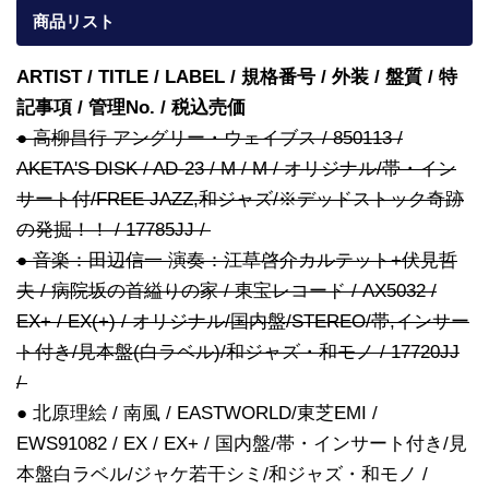
商品リスト
ARTIST / TITLE / LABEL / 規格番号 / 外装 / 盤質 / 特
記事項 / 管理No. / 税込売価
● 高柳昌行 アングリー・ウェイブス / 850113 /
AKETA'S DISK / AD-23 / M / M / オリジナル/帯・イン
サート付/FREE JAZZ,和ジャズ/※デッドストック奇跡
の発掘！！ / 17785JJ /
● 音楽：田辺信一 演奏：江草啓介カルテット+伏見哲
夫 / 病院坂の首縊りの家 / 東宝レコード / AX5032 /
EX+ / EX(+) / オリジナル/国内盤/STEREO/帯,インサー
ト付き/見本盤(白ラベル)/和ジャズ・和モノ / 17720JJ
/
● 北原理絵 / 南風 / EASTWORLD/東芝EMI /
EWS91082 / EX / EX+ / 国内盤/帯・インサート付き/見
本盤白ラベル/ジャケ若干シミ/和ジャズ・和モノ /