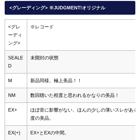
<グレーディング> ※JUDGMENT!オリジナル
<グレ
※レコード
ーディ
ング>
SEALE
未開封の状態
D
M
新品同様。極上美品！！
NM
数回聴いた程度と思われるかなりの美品！
EX+
ほぼ音に影響がない、ほんの少しの薄いスレがある
度の美品。
EX(+)
EX+とEXの中間。